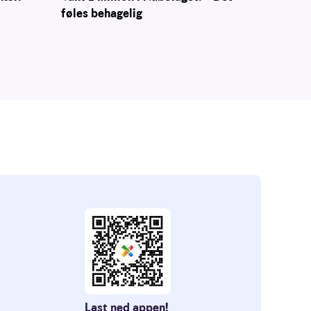
føles behagelig
Last ned appen!