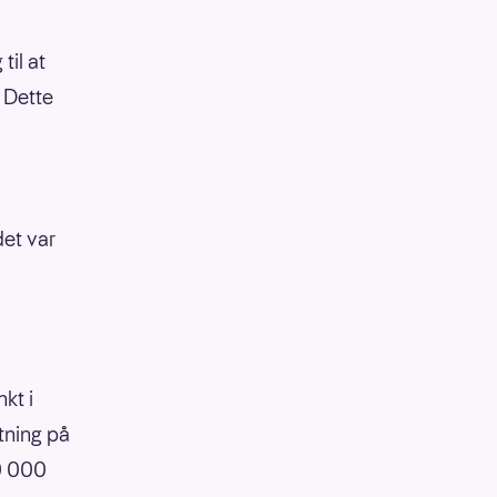
til at
. Dette
det var
kt i
tning på
90 000