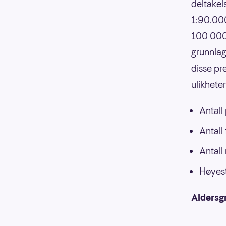
deltakels
1:90.000
100 000,
grunnlag
disse pr
ulikhete
Antall
Antall
Antall
Høyest
Aldersg