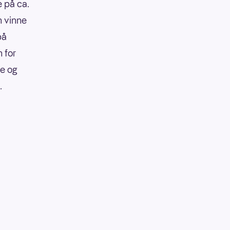
e på ca.
n vinne
på
 for
re og
.