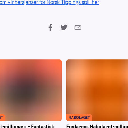
om vinnersjanser for Norsk Tippings spill her
NABOLAGET
ET
Fredagens Nabolaget-millio
-millionær: – Fantastisk