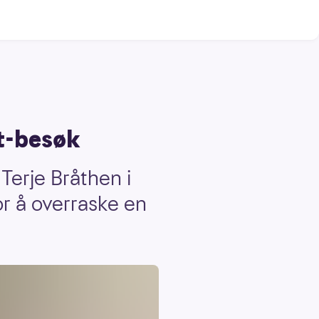
t-besøk
 Terje Bråthen i
r å overraske en