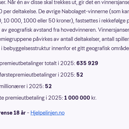
er. Når én av disse skal trekkes ut, gir det en vinnersjans
 per deltakelse. De øvrige Nabolaget-vinnerne (som ka
 10 000, 1000 eller 50 kroner), fastsettes i rekkefølge 
 av geografisk avstand fra hovedvinneren. Vinnersjansen
emiegruppene påvirkes av antall deltakelser, antall spille
r i bebyggelsesstruktur innenfor et gitt geografisk område
 premieutbetalinger totalt i 2025:
635 929
 førstepremieutbetalinger i 2025:
52
 millionærer i 2025:
52
e premieutbetaling i 2025:
1 000 000
kr.
rense 18 år
–
Hjelpelinjen.no