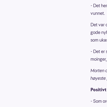
- Det her
vunnet.
Det var 
gode nyh
som ukas
- Det er
moinger,
Morten o
høyeste 
Positivt 
- Som or