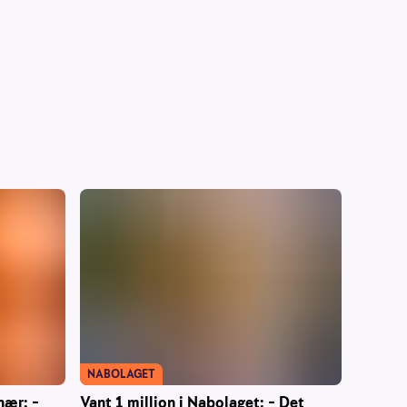
NABOLAGET
Vant 1 million i Nabolaget: – Det
nær: –