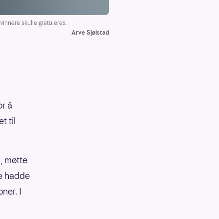
nnere skulle gratuleres.
Arve Sjølstad
or å
 til
, møtte
re hadde
ner. I