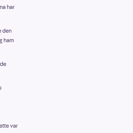
ona har
e den
eg ham
ade
s
ette var