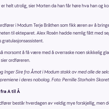
 er helt utrolig, sier Morten da han får høre hva han og k
ordfører i Modum Terje Bråthen som fikk æren av å bring
eten til ekteparet. Alex Rosén hadde nemlig fått med s
 gratulasjonsassistent.
 så morsomt å få være med å overraske noen skikkelig gl
 sier ordføreren.
g Inger Sire fra Åmot i Modum stakk av med alle de sek
premiene i deres nabolag. Foto: Pernille Storholm Skaret
fra A til Å
dfører består hverdagen av veldig mye forskjellig, men d