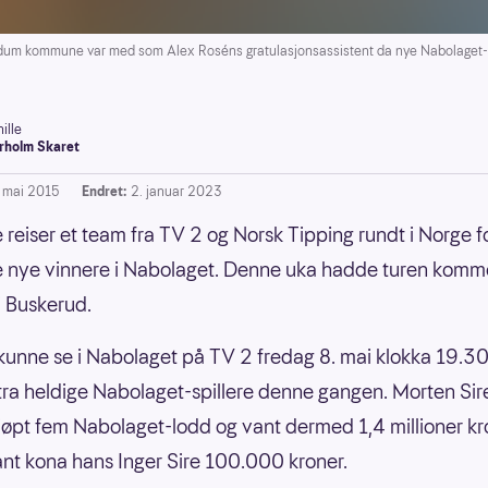
dum kommune var med som Alex Roséns gratulasjonsassistent da nye Nabolaget-vi
ille
rholm Skaret
. mai 2015
Endret:
2. januar 2023
 reiser et team fra TV 2 og Norsk Tipping rundt i Norge f
e nye vinnere i Nabolaget. Denne uka hadde turen kommet
 Buskerud.
unne se i Nabolaget på TV 2 fredag 8. mai klokka 19.30
stra heldige Nabolaget-spillere denne gangen. Morten Si
jøpt fem Nabolaget-lodd og vant dermed 1,4 millioner kro
vant kona hans Inger Sire 100.000 kroner.