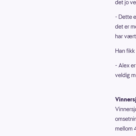
det jo v
- Dette e
det er m
har vært 
Han fikk
- Alex er
veldig m
Vinners
Vinnersj
omsetnin
mellom 4