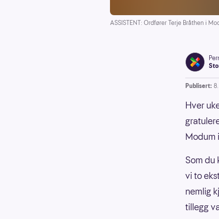
ASSISTENT: Ordfører Terje Bråthen i Mo
Pern
Sto
Publisert:
8
Hver uke
gratuler
Modum i
Som du k
vi to ek
nemlig k
tillegg 