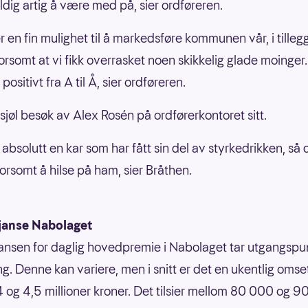
eldig artig å være med på, sier ordføreren.
r en fin mulighet til å markedsføre kommunen vår, i tillegg 
orsomt at vi fikk overrasket noen skikkelig glade moinger
positivt fra A til Å, sier ordføreren.
 sjøl besøk av Alex Rosén på ordførerkontoret sitt.
 absolutt en kar som har fått sin del av styrkedrikken, så 
orsomt å hilse på ham, sier Bråthen.
janse Nabolaget
ansen for daglig hovedpremie i Nabolaget tar utgangspun
g. Denne kan variere, men i snitt er det en ukentlig omse
 og 4,5 millioner kroner. Det tilsier mellom 80 000 og 