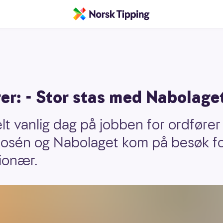
r: - Stor stas med Nabolage
lt vanlig dag på jobben for ordfører
sén og Nabolaget kom på besøk fo
ionær.