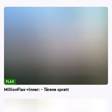
FLAX
MillionFlax-vinner: – Tårene spratt