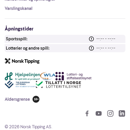
Varslingskanal
Åpningstider
Sportsspill:
--:-- - --:--
Lotterier og andre spill:
--:-- - --:--
Andre lenker
Aldersgrense
18 år
So
©
2026
Norsk Tipping AS.