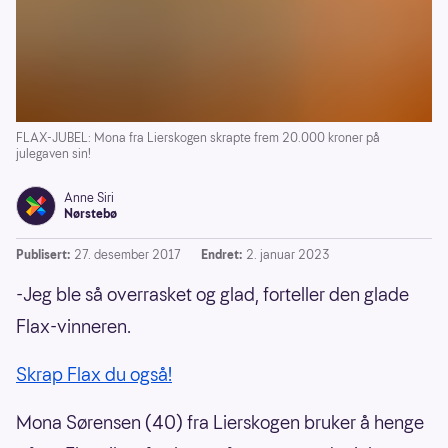
FLAX-JUBEL: Mona fra Lierskogen skrapte frem 20.000 kroner på
julegaven sin!
Anne Siri
Nørstebø
Publisert:
27. desember 2017
Endret:
2. januar 2023
-Jeg ble så overrasket og glad, forteller den glade
Flax-vinneren.
Skrap Flax du også!
Mona Sørensen (40) fra Lierskogen bruker å henge