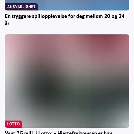
ANSVARLIGHET
En tryggere spillopplevelse for deg mellom 20 og 24
år
LOTTO
Vant 7,5 mill. i Lotto: – Hjertefrekvensen er høy