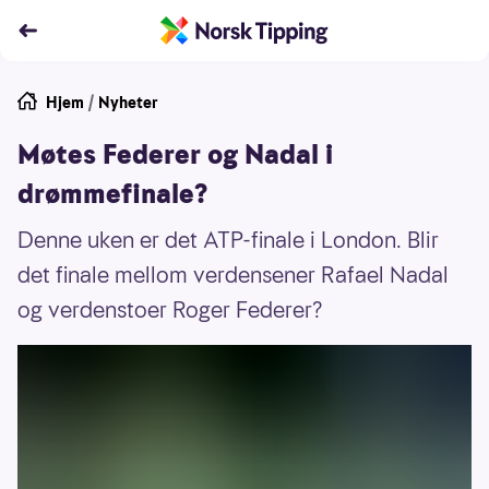
Hjem
/
Nyheter
Møtes Federer og Nadal i
drømmefinale?
Denne uken er det ATP-finale i London. Blir
det finale mellom verdensener Rafael Nadal
og verdenstoer Roger Federer?