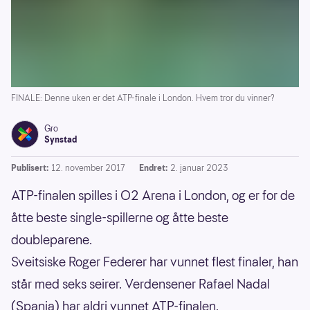
FINALE: Denne uken er det ATP-finale i London. Hvem tror du vinner?
Gro
Synstad
Publisert:
12. november 2017
Endret:
2. januar 2023
ATP-finalen spilles i O2 Arena i London, og er for de
åtte beste single-spillerne og åtte beste
doubleparene.
Sveitsiske Roger Federer har vunnet flest finaler, han
står med seks seirer. Verdensener Rafael Nadal
(Spania) har aldri vunnet ATP-finalen.