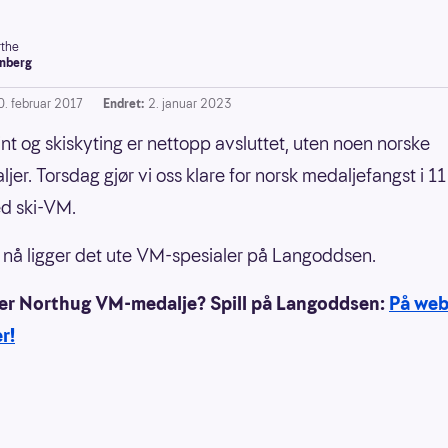
the
nberg
0. februar 2017
Endret:
2. januar 2023
int og skiskyting er nettopp avsluttet, uten noen norske
jer. Torsdag gjør vi oss klare for norsk medaljefangst i 11 
d ski-VM.
 nå ligger det ute VM-spesialer på Langoddsen.
ter Northug VM-medalje? Spill på Langoddsen:
På web
r!