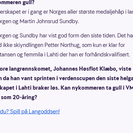
ommeren gull?
erskapet er i gang er Norges aller største medaljehåp i l
ørgen og Martin Johnsrud Sundby.
rgen og Sundby har vist god form den siste tiden. Det ha
d ikke skiyndlingen Petter Northug, som kun er klar for
stansen og femmila i Lahti der han er forhåndskvalifisert.
tore langrennskomet, Johannes Høsflot Klæbo, viste
 da han vant sprinten i verdenscupen den siste helga
kapet i Lahti braker løs. Kan nykommeren ta gull i V
e som 20-åring?
 du? Spill på Langoddsen!