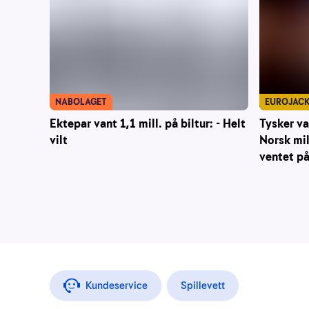
NABOLAGET
EUROJAC
Ektepar vant 1,1 mill. på biltur: - Helt
Tysker va
vilt
Norsk mil
ventet p
Kundeservice
Spillevett