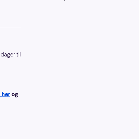
dager til
 her
og