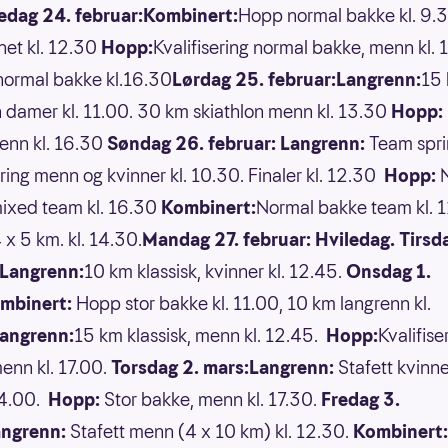
edag 24. februar:Kombinert:
Hopp normal bakke kl. 9.3
et kl. 12.30
Hopp:
Kvalifisering normal bakke, menn kl. 
normal bakke kl.16.30
Lørdag 25. februar:Langrenn:
15
n damer kl. 11.00. 30 km skiathlon menn kl. 13.30
Hopp:
enn kl. 16.30
Søndag 26. februar: Langrenn:
Team spri
ering menn og kvinner kl. 10.30. Finaler kl. 12.30
Hopp:
ixed team kl. 16.30
Kombinert:
Normal bakke team kl. 1
 x 5 km. kl. 14.30.
Mandag 27. februar:
Hviledag. Tirsd
:Langrenn:
10 km klassisk, kvinner kl. 12.45.
Onsdag 1.
mbinert:
Hopp stor bakke kl. 11.00, 10 km langrenn kl.
angrenn:
15 km klassisk, menn kl. 12.45.
Hopp:
Kvalifise
enn kl. 17.00.
Torsdag 2. mars:Langrenn:
Stafett kvinne
14.00.
Hopp:
Stor bakke, menn kl. 17.30.
Fredag 3.
angrenn:
Stafett menn (4 x 10 km) kl. 12.30.
Kombinert