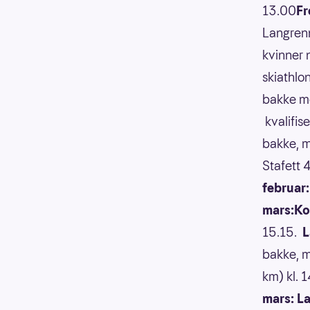
13.00
Fr
Langrenn
kvinner 
skiathlo
bakke m
kvalifis
bakke, m
Stafett 4
februar
mars:Ko
15.15.
L
bakke, m
km) kl. 
mars: L