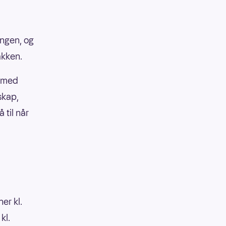
ongen, og
akken.
t med
skap,
 til når
er kl.
kl.