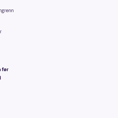
angrenn
r
 før
M