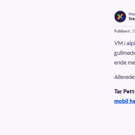
Mar
Ste
Publisert:
2
VM i alp
gullmedal
ende me
Allerede
Tar Pet
mobil he