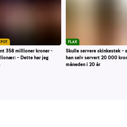
KPOT
FLAX
nt 358 millioner kroner -
Skulle servere skinkestek – s
lionær: – Dette har jeg
han selv servert 20 000 kron
å
måneden i 20 år