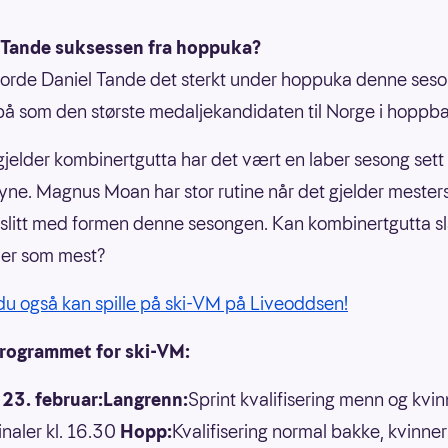
 Tande suksessen fra hoppuka?
jorde Daniel Tande det sterkt under hoppuka denne ses
t på som den største medaljekandidaten til Norge i hoppb
gjelder kombinertgutta har det vært en laber sesong set
yne. Magnus Moan har stor rutine når det gjelder mester
slitt med formen denne sesongen. Kan kombinertgutta slå
der som mest?
du også kan spille på ski-VM på Liveoddsen!
 programmet for ski-VM:
 23. februar:Langrenn:
Sprint kvalifisering menn og kvinn
inaler kl. 16.30
Hopp:
Kvalifisering normal bakke, kvinner 