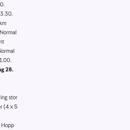
0.
13.30.
 km
Normal
nt
Normal
1.00.
ag 28.
ring stor
r (4 x 5
:
Hopp