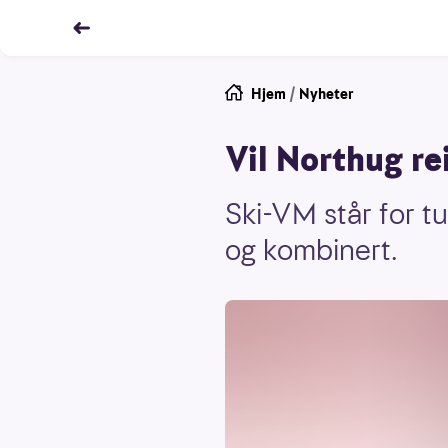
Hjem
/
Nyheter
Vil Northug re
Ski-VM står for t
og kombinert.