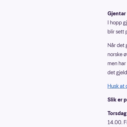
Gjentar
I hopp g
blir set
Når det 
norske ø
men har 
det gjel
Husk at 
Slik er
Torsdag
14.00. F