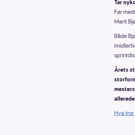
Tar nyk
Før mest
Marit Bj
Både Bjø
imidlerti
sprintdi
Årets s
storform
mesters
allered
Hva tror