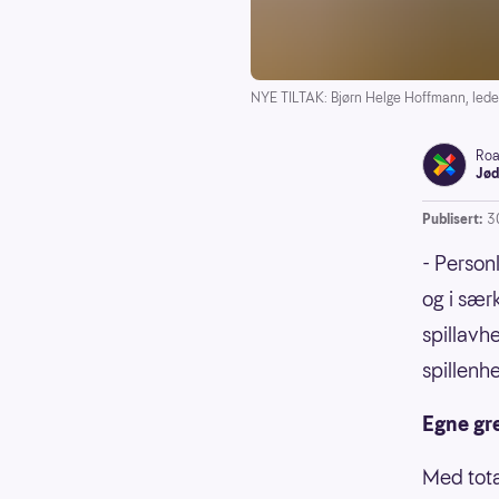
NYE TILTAK: Bjørn Helge Hoffmann, leder 
Roa
Jød
Publisert:
3
- Personl
og i sær
spillavh
spillenh
Egne gr
Med tota