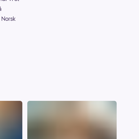
å
i Norsk