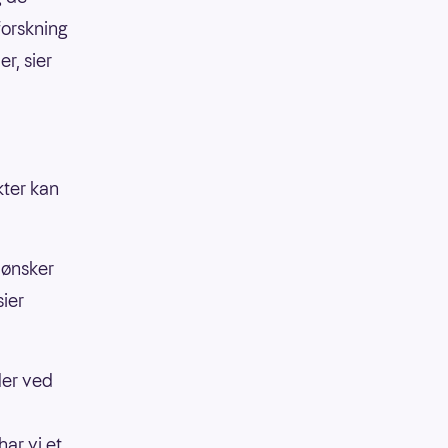
forskning
r, sier
kter kan
 ønsker
ier
der ved
har vi et