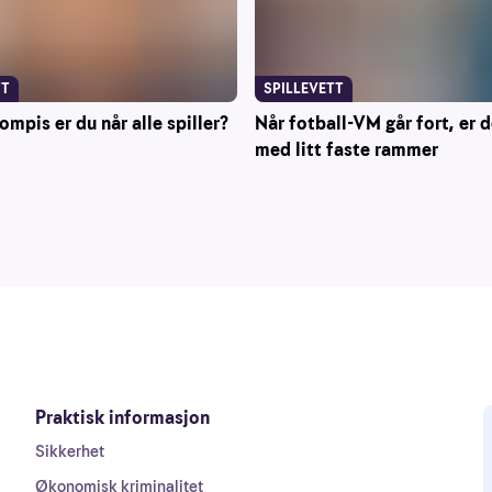
TT
SPILLEVETT
ompis er du når alle spiller?
Når fotball-VM går fort, er d
med litt faste rammer
Praktisk informasjon
Sikkerhet
Økonomisk kriminalitet