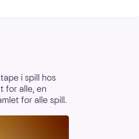
ape i spill hos
 for alle, en
et for alle spill.