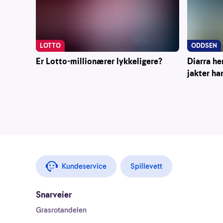
ODDSEN
LOTTO
Diarra he
Er Lotto-millionærer lykkeligere?
jakter ha
Kundeservice
Spillevett
Snarveier
Grasrotandelen