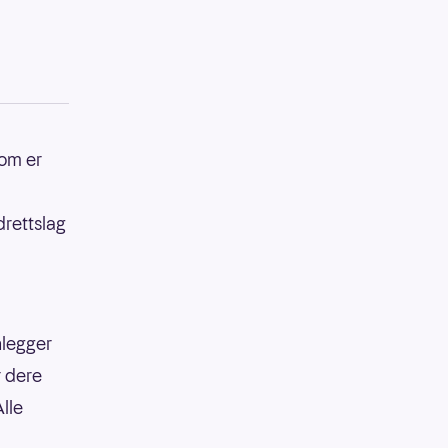
som er
drettslag
nlegger
r dere
lle