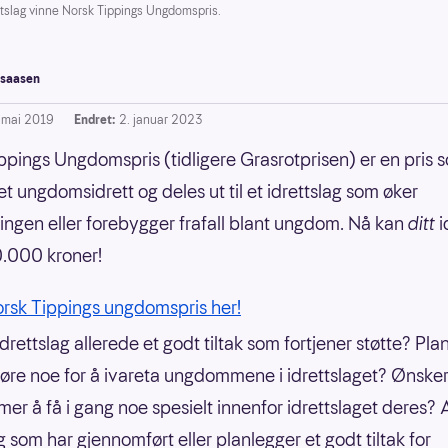
slag vinne Norsk Tippings Ungdomspris.
saasen
. mai 2019
Endret:
2. januar 2023
ppings Ungdomspris (tidligere Grasrotprisen) er en pris 
t ungdomsidrett og deles ut til et idrettslag som øker
ringen eller forebygger frafall blant ungdom. Nå kan
ditt
i
.000 kroner!
rsk Tippings ungdomspris her!
idrettslag allerede et godt tiltak som fortjener støtte? Pla
jøre noe for å ivareta ungdommene i idrettslaget? Ønske
r å få i gang noe spesielt innenfor idrettslaget deres? A
g som har gjennomført eller planlegger et godt tiltak for