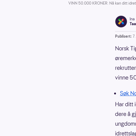
VINN 50.000 KRONER: Nå kan ditt idrett
Ina
Taa
Publisert:
7
Norsk Ti
øremerke
rekrutte
vinne 50
Søk No
Har ditt 
dere å g
ungdomme
idrettsla