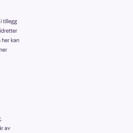
 tillegg
idretter
å her kan
oner
.
år av