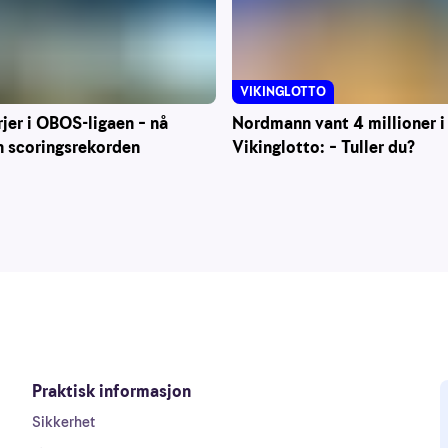
VIKINGLOTTO
Nordmann vant 4 millioner i
rjer i OBOS-ligaen – nå
Vikinglotto: – Tuller du?
n scoringsrekorden
Praktisk informasjon
Sikkerhet