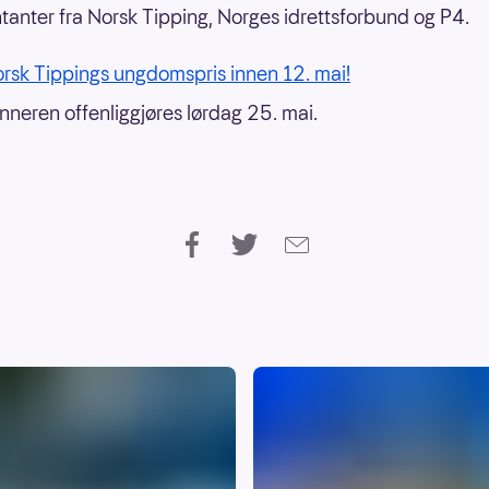
tanter fra Norsk Tipping, Norges idrettsforbund og P4.
rsk Tippings ungdomspris innen 12. mai!
neren offenliggjøres lørdag 25. mai.