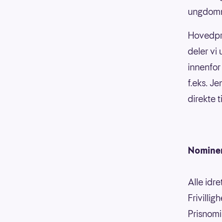
ungdomm
Hovedpre
deler vi 
innenfor
f.eks. Je
direkte t
Nomineri
Alle idr
Frivilli
Prisnomi