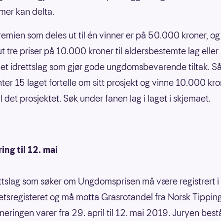
er kan delta.
mien som deles ut til én vinner er på 50.000 kroner, og i
ut tre priser på 10.000 kroner til aldersbestemte lag eller 
 et idrettslag som gjør gode ungdomsbevarende tiltak. S
nter 15 laget fortelle om sitt prosjekt og vinne 10.000 kr
il det prosjektet. Søk under fanen lag i laget i skjemaet.
ng til 12. mai
ettslag som søker om Ungdomsprisen må være registrert i
ghetsregisteret og må motta Grasrotandel fra Norsk Tipping
neringen varer fra 29. april til 12. mai 2019. Juryen best