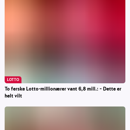
LOTTO
To ferske Lotto-millionærer vant 6,8 mill.: – Dette er
helt vilt