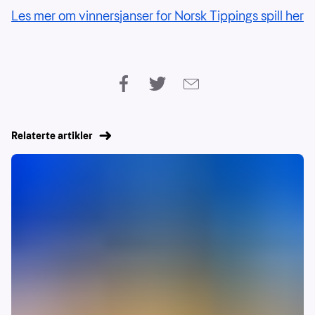
Les mer om vinnersjanser for Norsk Tippings spill her
Relaterte artikler