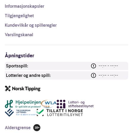
Informasjonskapsler
Tilgjengelighet
Kundevilkår og spilleregler
Varslingskanal
Åpningstider
Sportsspill:
--:-- - --:--
Lotterier og andre spill:
--:-- - --:--
Andre lenker
Aldersgrense
18 år