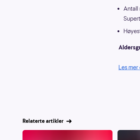
Antall
Supert
Høyest
Aldersg
Les mer 
Relaterte artikler