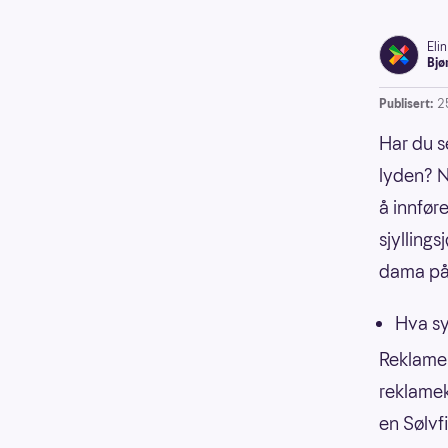
Elin
Bjø
Publisert:
2
Har du se
lyden? N
å innfør
sjylling
dama på 
Hva sy
Reklamen
reklamek
en Sølvf