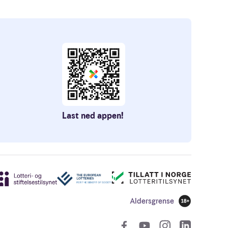
Last ned appen!
Aldersgrense
18 år