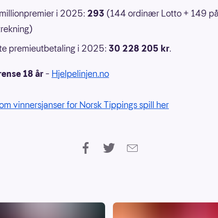
 millionpremier i 2025:
293
(144 ordinær Lotto + 149 p
rekning)
e premieutbetaling i 2025:
30 228 205 kr
.
rense 18 år
–
Hjelpelinjen.no
om vinnersjanser for Norsk Tippings spill her