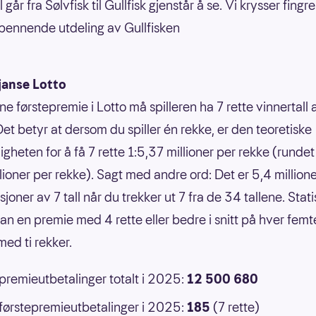
 går fra Sølvfisk til Gullfisk gjenstår å se. Vi krysser fingr
ennende utdeling av Gullfisken
janse Lotto
ne førstepremie i Lotto må spilleren ha 7 rette vinnertall
Det betyr at dersom du spiller én rekke, er den teoretiske
gheten for å få 7 rette 1:5,37 millioner per rekke (rundet 
llioner per rekke). Sagt med andre ord: Det er 5,4 million
oner av 7 tall når du trekker ut 7 fra de 34 tallene. Statis
an en premie med 4 rette eller bedre i snitt på hver femt
ed ti rekker.
 premieutbetalinger totalt i 2025:
12 500 680
 førstepremieutbetalinger i 2025:
185
(7 rette)