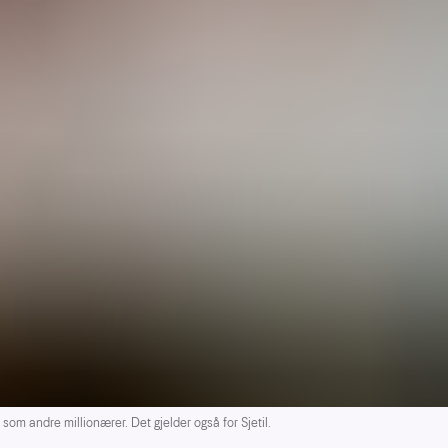
om andre millionærer. Det gjelder også for Sjetil.