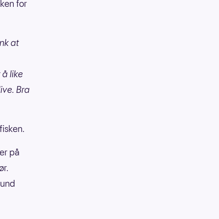
ken for
enk at
å like
live. Bra
fisken.
ker på
ør.
stund