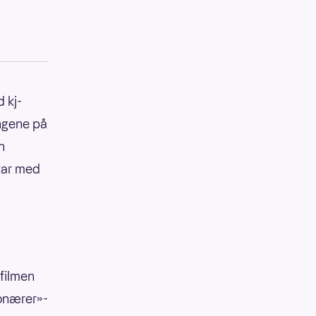
d kj-
engene på
n
tar med
 filmen
ionærer»-