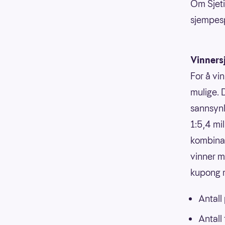
Om Sjetil
sjempesp
Vinners
For å vin
mulige. 
sannsynli
1:5,4 mi
kombinasj
vinner m
kupong m
Antall
Antall