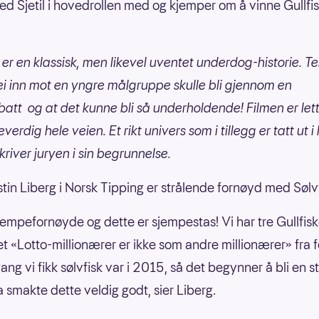
ed Sjetil i hovedrollen med og kjemper om å vinne Gullfis
» er en klassisk, men likevel uventet underdog-historie. T
ei inn mot en yngre målgruppe skulle bli gjennom en
att og at det kunne bli så underholdende! Filmen er lett 
erdig hele veien. Et rikt univers som i tillegg er tatt ut i 
kriver juryen i sin begrunnelse.
stin Liberg i Norsk Tipping er strålende fornøyd med Sølv
sjempefornøyde og dette er sjempestas! Vi har tre Gullfis
t «Lotto-millionærer er ikke som andre millionærer» fra f
ang vi fikk sølvfisk var i 2015, så det begynner å bli en 
a smakte dette veldig godt, sier Liberg.