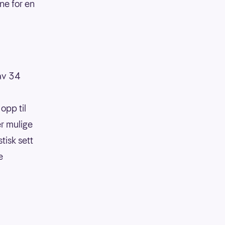
ene for en
 av 34
opp til
er mulige
tisk sett
e