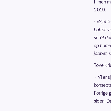
filmen m
2019.
- «Sjetil
Lottos v
språkdeb
og humrev
jobbet, s
Tove Kri
- Vi er 
konsepte
Forrige g
siden. D