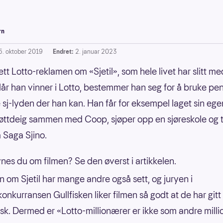
rn
5. oktober 2019
Endret:
2. januar 2023
tt Lotto-reklamen om «Sjetil», som hele livet har slitt me
år han vinner i Lotto, bestemmer han seg for å bruke p
e sj-lyden der han kan. Han får for eksempel laget sin ege
sjøttdeig sammen med Coop, sjøper opp en sjøreskole og 
Saga Sjino.
nes du om filmen? Se den øverst i artikkelen.
 om Sjetil har mange andre også sett, og juryen i
onkurransen Gullfisken liker filmen så godt at de har gitt
isk. Dermed er «Lotto-millionærer er ikke som andre mill