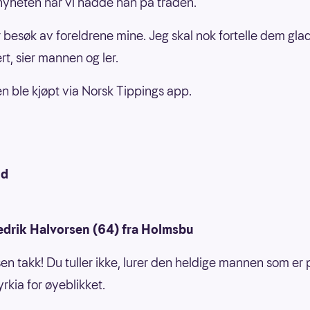
yheten når vi hadde han på tråden.
r besøk av foreldrene mine. Jeg skal nok fortelle dem gl
rt, sier mannen og ler.
 ble kjøpt via Norsk Tippings app.
ud
edrik Halvorsen (64) fra Holmsbu
sen takk! Du tuller ikke, lurer den heldige mannen som er p
yrkia for øyeblikket.