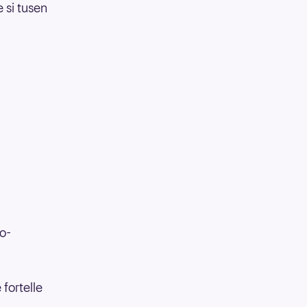
e si tusen
to-
fortelle