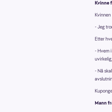
Kvinne f
Kvinnen 
- Jeg tro
Etter hv
- Hvem i
uvirkelig
- Nå ska
avslutni
Kupongen
Mann fr