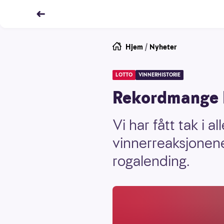
Hjem
/
Nyheter
LOTTO
VINNERHISTORIE
Rekordmange L
Vi har fått tak i 
vinnerreaksjonene
rogalending.