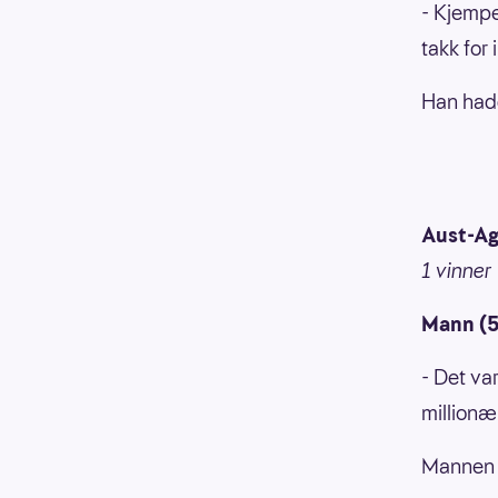
- Kjempeg
takk for 
Han hadd
Aust-Ag
1 vinner
Mann (5
- Det va
millionæ
Mannen l