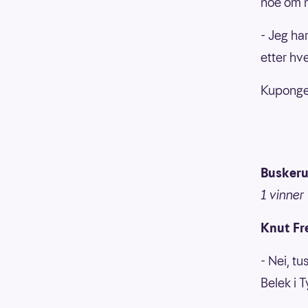
noe om n
- Jeg ha
etter hve
Kupongen
Busker
1 vinner
Knut Fr
- Nei, tu
Belek i T