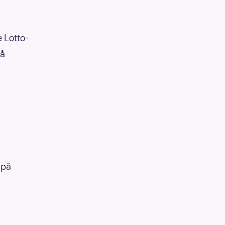
 Lotto-
få
 på