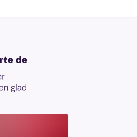
rte de
er
 en glad