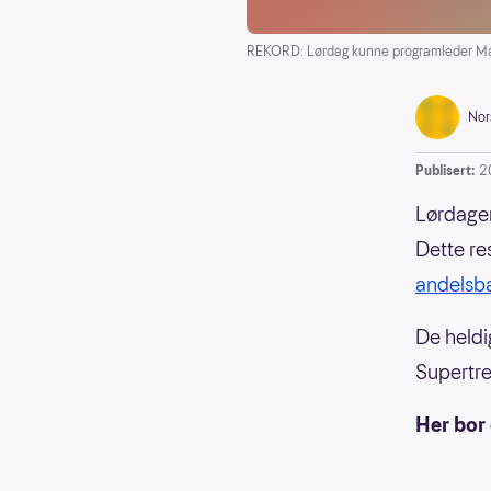
REKORD: Lørdag kunne programleder May 
Nor
Publisert:
2
Lørdagen
Dette res
andelsb
De heldig
Supertre
Her bor 