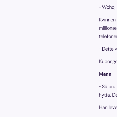
- Woho, 
Kvinnen 
millionæ
telefonen
- Dette 
Kupongen
Mann
- Så bra
hytta. D
Han leve