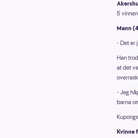
Akersh
5 vinner
Mann (4
- Det er 
Han trod
at det v
overrask
- Jeg håp
barna om
Kupongen
Kvinne f