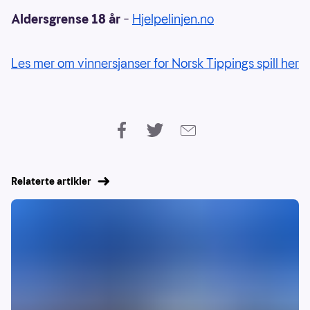
Aldersgrense 18 år
–
Hjelpelinjen.no
Les mer om vinnersjanser for Norsk Tippings spill her
Relaterte artikler