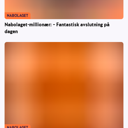
NABOLAGET
Nabolaget-millionær: – Fantastisk avslutning på
dagen
NABOLAGET