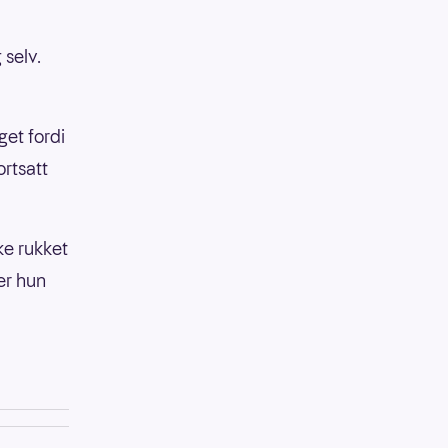
selv.
get fordi
ortsatt
kke rukket
er hun