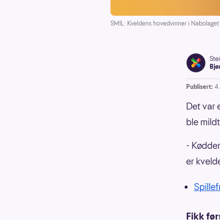
SMIL: Kveldens hovedvinner i Nabolaget h
Ste
Bjø
Publisert:
4
Det var 
ble mild
- Kødder
er kveld
Spille
Fikk fø