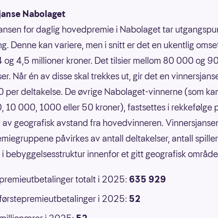
janse Nabolaget
ansen for daglig hovedpremie i Nabolaget tar utgangspun
g. Denne kan variere, men i snitt er det en ukentlig omse
 og 4,5 millioner kroner. Det tilsier mellom 80 000 og 
er. Når én av disse skal trekkes ut, gir det en vinnersjans
 per deltakelse. De øvrige Nabolaget-vinnerne (som ka
 10 000, 1000 eller 50 kroner), fastsettes i rekkefølge 
 av geografisk avstand fra hovedvinneren. Vinnersjansen
emiegruppene påvirkes av antall deltakelser, antall spille
r i bebyggelsesstruktur innenfor et gitt geografisk område
 premieutbetalinger totalt i 2025:
635 929
 førstepremieutbetalinger i 2025:
52