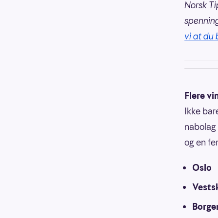
Norsk Ti
spennin
vi at du 
Flere vi
Ikke bar
nabolag 
og en fe
Oslo
Vests
Borge