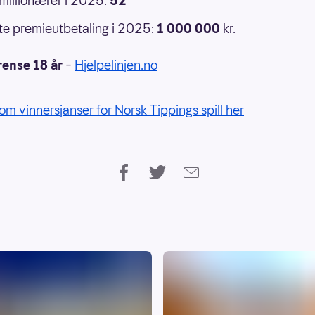
 millionærer i 2025:
52
e premieutbetaling i 2025:
1 000 000
kr.
rense 18 år
–
Hjelpelinjen.no
om vinnersjanser for Norsk Tippings spill her