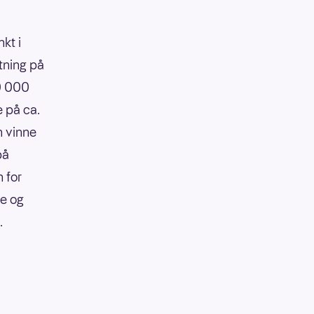
kt i
tning på
90 000
e på ca.
n vinne
på
 for
re og
.