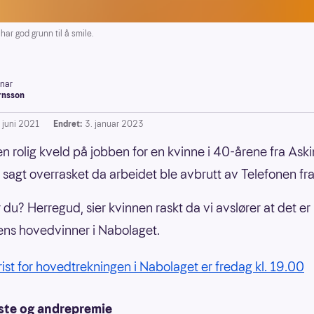
ar god grunn til å smile.
inar
rnsson
. juni 2021
Endret:
3. januar 2023
en rolig kveld på jobben for en kvinne i 40-årene fra Ask
t sagt overrasket da arbeidet ble avbrutt av Telefonen f
 du? Herregud, sier kvinnen raskt da vi avslører at det e
ens hovedvinner i Nabolaget.
frist for hovedtrekningen i Nabolaget er fredag kl. 19.00
rste og andrepremie