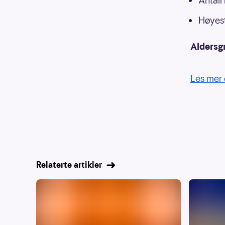
Antall
Høyest
Aldersg
Les mer 
Relaterte artikler