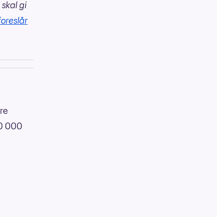
 skal gi
foreslår
re
00 000