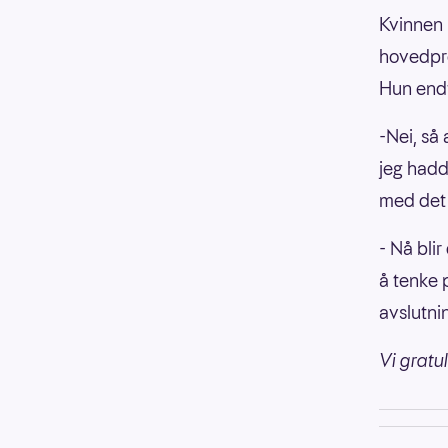
Kvinnen 
hovedpre
Hun endt
-Nei, så
jeg hadde
med det 
- Nå blir
å tenke 
avslutni
Vi gratul