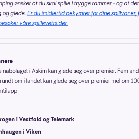
pping ønsker at du skal spille i trygge rammer - og at det
g og glede.
Er du imidlertid bekymret for dine spillvaner, 
besøker våre spillevettsider.
nnere
e nabolaget i Askim kan glede seg over premier. Fem and
rundt om i landet kan glede seg over premier mellom 1
mtilapp.
kogen i Vestfold og Telemark
nhaugen i Viken