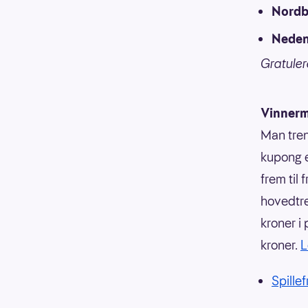
Nordb
Neden
Gratulere
Vinnerm
Man tren
kupong e
frem til
hovedtre
kroner i
kroner.
L
Spille