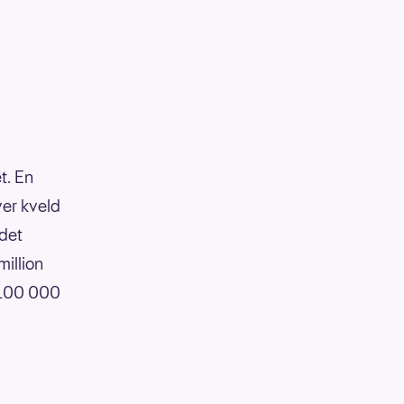
t. En
ver kveld
 det
illion
 100 000