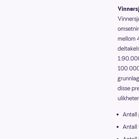
Vinners
Vinnersj
omsetnin
mellom 4
deltakels
1:90.000
100 000,
grunnlag
disse pr
ulikhete
Antall
Antall