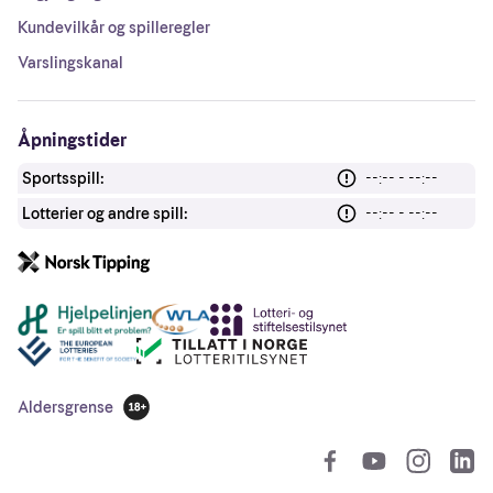
Kundevilkår og spilleregler
Varslingskanal
Åpningstider
Sportsspill:
--:-- - --:--
Lotterier og andre spill:
--:-- - --:--
Andre lenker
Aldersgrense
18 år
So