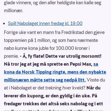
glade vinnere, og den aller heldigste kan kalle seg
millionær.
Spill Nabolaget innen fredag kl. 19.00
Forrige uke vant en mann fra Fredrikstad den gjeve
toppremien på 1 million, og som hans nærmeste
nabo kunne kona juble for 100.000 kroner i
premie.
- Å, fy flate! Dette var utrolig morsomt!
Nå tror jeg at jeg må sprette en Pepsi Max,
sa
kona da Norsk Tipping ringte, mens den nybakte
millionæren måtte sette seg nedpå litt.
Visste du
at i Nabolaget er det trekning
hver
kveld?
Når du
leverer din kupong, er den gyldig i én uke. På
fredager trekkes det altså seks nabolag og i ett