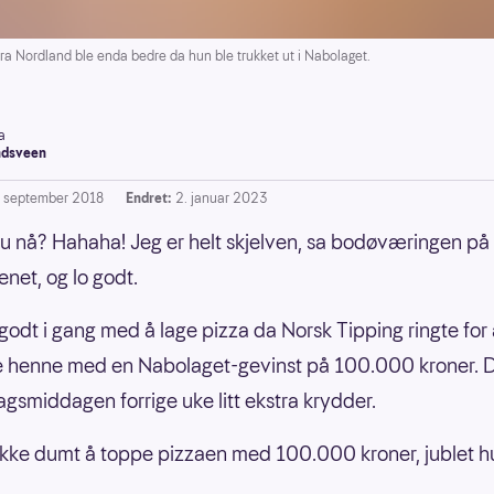
a Nordland ble enda bedre da hun ble trukket ut i Nabolaget.
a
dsveen
. september 2018
Endret:
2. januar 2023
 du nå? Hahaha! Jeg er helt skjelven, sa bodøværingen på
enet, og lo godt.
godt i gang med å lage pizza da Norsk Tipping ringte for
re henne med en Nabolaget-gevinst på 100.000 kroner.
dagsmiddagen forrige uke litt ekstra krydder.
 ikke dumt å toppe pizzaen med 100.000 kroner, jublet h