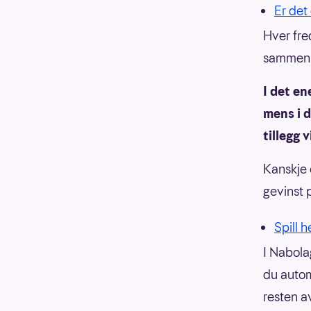
Er det 
Hver fre
sammen
I det en
mens i 
tillegg 
Kanskje
gevinst 
Spill h
I Nabola
du autom
resten a