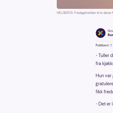
HELGEKOS: Fredagskvelden til ei dame fr
Nin
Run
Publisert:
5
- Tuller
fra kjøkk
Hun var 
gratule
fikk fre
- Det er