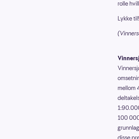
rolle hvi
Lykke til!
(Vinners
Vinners
Vinnersj
omsetnin
mellom 4
deltakels
1:90.000
100 000,
grunnlag
disse pr