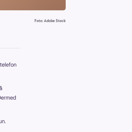
Foto: Adobe Stock
 telefon
 å
 Dermed
un.