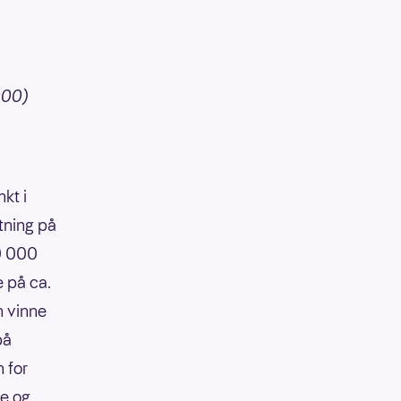
000)
kt i
tning på
90 000
e på ca.
n vinne
på
 for
re og