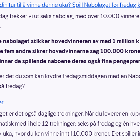
din tur til å vinne denne uka? Spill Nabolaget før fredag k
dag trekker vi ut seks nabolag, med over 10.000 vinnere 
.
e nabolaget stikker hovedvinneren av med 1 million k
de fem andre sikrer hovedvinnerne seg 100.000 kroner
vinner de spillende naboene deres også fine pengepre
 er det du som kan krydre fredagsmiddagen med en Nab
på fredag?
er
get er det også daglige trekninger. Når du leverer en kup
atisk med i hele 12 trekninger: seks på fredag og én hve
v uka, hvor du kan vinne inntil 10.000 kroner. Det spiller 