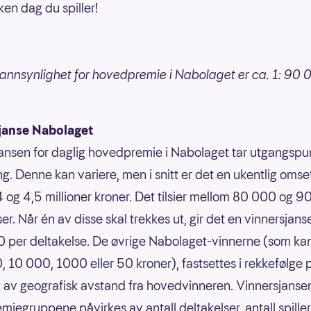
lken dag du spiller!
annsynlighet for hovedpremie i Nabolaget er ca. 1: 90 
janse Nabolaget
ansen for daglig hovedpremie i Nabolaget tar utgangspun
g. Denne kan variere, men i snitt er det en ukentlig omse
 og 4,5 millioner kroner. Det tilsier mellom 80 000 og 
er. Når én av disse skal trekkes ut, gir det en vinnersjans
 per deltakelse. De øvrige Nabolaget-vinnerne (som ka
 10 000, 1000 eller 50 kroner), fastsettes i rekkefølge 
 av geografisk avstand fra hovedvinneren. Vinnersjansen
emiegruppene påvirkes av antall deltakelser, antall spille