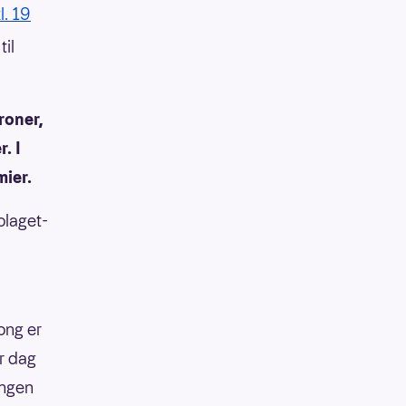
l. 19
til
roner,
. I
mier.
olaget-
ong er
r dag
ingen