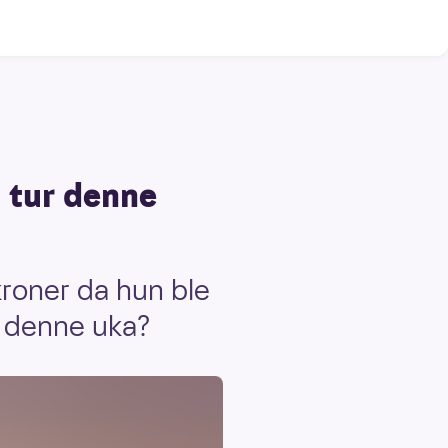
n tur denne
roner da hun ble
ær denne uka?