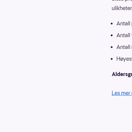
ulikhete
Antall
Antall
Antall
Høyest
Aldersg
Les mer 