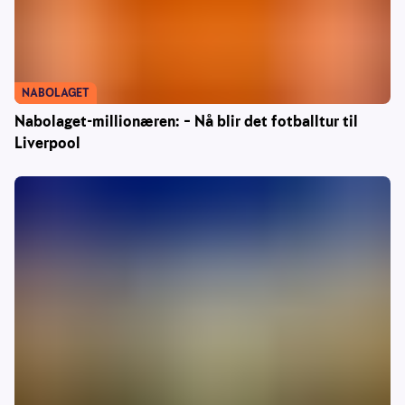
NABOLAGET
Nabolaget-millionæren: – Nå blir det fotballtur til
Liverpool