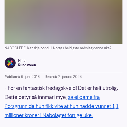
NABOGLEDE: Kanskje bor du i Norges heldigste nabolag denne uka?
Nina
Rundsveen
Publisert:
6. juni 2018
Endret:
2. januar 2023
- For en fantastisk fredagskveld! Det er helt utrolig.
Dette betyr så innmari mye,
sa ei dame fra
Porsgrunn da hun fikk vite at hun hadde vunnet 1,1
millioner kroner i Nabolaget forrige uke.