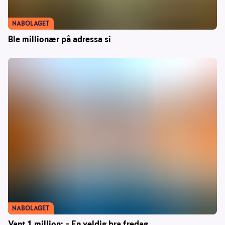
NABOLAGET
Ble millionær på adressa si
NABOLAGET
Vant 1 million: – En veldig bra fredag