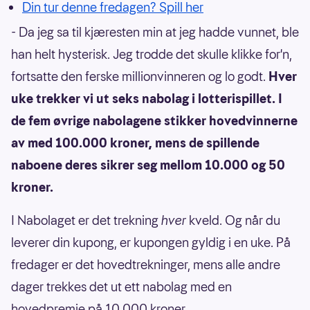
Din tur denne fredagen? Spill her
- Da jeg sa til kjæresten min at jeg hadde vunnet, ble
han helt hysterisk. Jeg trodde det skulle klikke for'n,
fortsatte den ferske millionvinneren og lo godt.
Hver
uke trekker vi ut seks nabolag i lotterispillet. I
de fem øvrige nabolagene stikker hovedvinnerne
av med 100.000 kroner, mens de spillende
naboene deres sikrer seg mellom 10.000 og 50
kroner.
I Nabolaget er det trekning
hver
kveld. Og når du
leverer din kupong, er kupongen gyldig i en uke. På
fredager er det hovedtrekninger, mens alle andre
dager trekkes det ut ett nabolag med en
hovedpremie på 10.000 kroner.