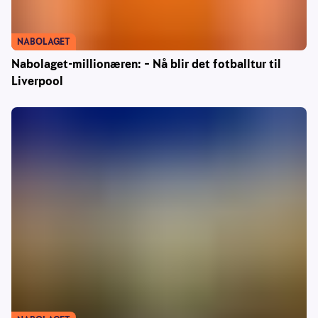
NABOLAGET
Nabolaget-millionæren: – Nå blir det fotballtur til
Liverpool