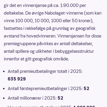
gir det en vinnersjanse på ca. 1:90.000 per
deltakelse. De øvrige Nabolaget-vinnerne (som kan
vinne 100 000, 10 000, 1000 eller 50 kroner),
fastsettes i rekkefølge på grunnlag av geografisk
avstand fra hovedvinneren. Vinnersjansen for disse
premiegruppene påvirkes av antall deltakelser,
antall spillere og ulikheter i bebyggelsesstruktur
innenfor et gitt geografisk område.
Antall premieutbetalinger totalt i 2025:
635 929
Antall førstepremieutbetalinger i 2025:
52
Antall millionærer i 2025:
52