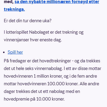
med,
sa den nybakte millionæren fornøyd etter
trekninga.
Er det din tur denne uka?
I lotterispillet Nabolaget er det trekning og
vinnersjanser hver eneste dag.
Spill her
På fredager er det hovedtrekninger - og da trekkes
det ut hele seks vinnernabolag. I ett av disse mottar
hovedvinneren 1 million kroner, og i de fem andre
mottar hovedvinneren 100.000 kroner. Alle andre
dager trekkes det ut ett nabolag med en
hovedpremie på 10.000 kroner.