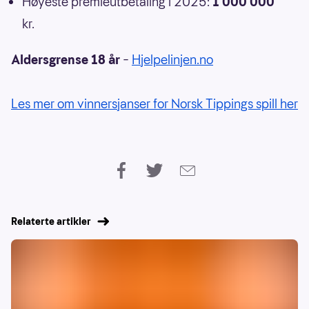
Høyeste premieutbetaling i 2025:
1 000 000
kr.
Aldersgrense 18 år
–
Hjelpelinjen.no
Les mer om vinnersjanser for Norsk Tippings spill her
Relaterte artikler