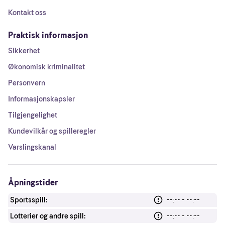
Kontakt oss
Praktisk informasjon
Sikkerhet
Økonomisk kriminalitet
Personvern
Informasjonskapsler
Tilgjengelighet
Kundevilkår og spilleregler
Varslingskanal
Åpningstider
Sportsspill:
--:-- - --:--
Lotterier og andre spill:
--:-- - --:--