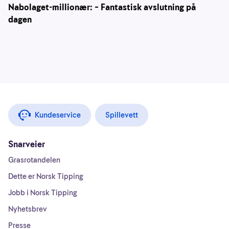
Nabolaget-millionær: – Fantastisk avslutning på
dagen
Kundeservice
Spillevett
Snarveier
Grasrotandelen
Dette er Norsk Tipping
Jobb i Norsk Tipping
Nyhetsbrev
Presse