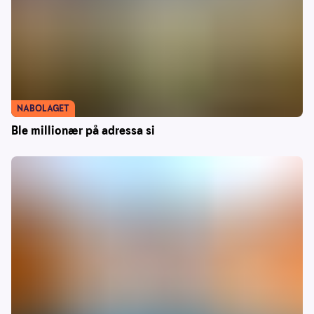
NABOLAGET
Ble millionær på adressa si