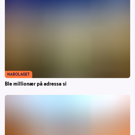
NABOLAGET
Ble millionær på adressa si