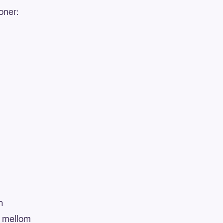
oner:
n
r mellom