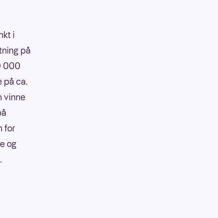
kt i
tning på
90 000
e på ca.
n vinne
på
 for
re og
.