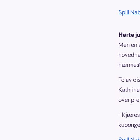
Spill Na
Hørte j
Men en a
hovednab
nærmeste
To av di
Kathrine
over pre
- Kjæres
kupongen
Spill Na