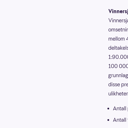
Vinners
Vinnersj
omsetnin
mellom 4
deltakels
1:90.000
100 000,
grunnlag
disse pr
ulikhete
Antall
Antall