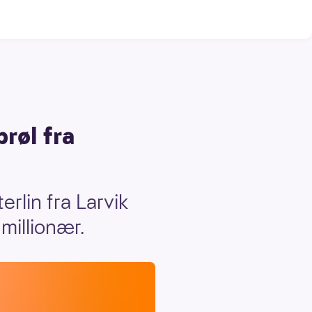
røl fra
lin fra Larvik
millionær.