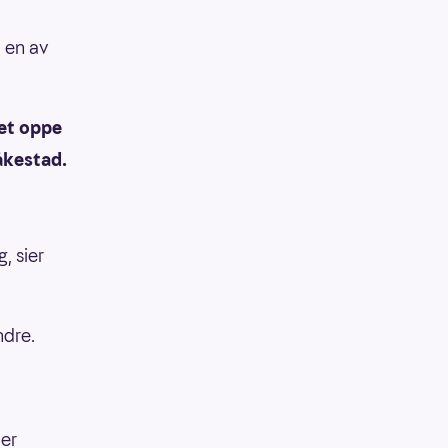
 en av
uet oppe
åkestad.
, sier
ndre.
Her