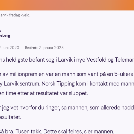
arvik fredag kveld.
s
leberg
2. juni 2020
Endret:
2. januar 2023
s heldigste befant seg i Larvik i nye Vestfold og Telemark
 av millionpremien var en mann som vant på en 5-ukers 
 Larvik sentrum. Norsk Tipping kom i kontakt med man
n time etter at resultatet var sluppet.
or jeg vet hvorfor du ringer, sa mannen, som allerede had
esultatet.
så bra. Tusen takk. Dette skal feires, sier mannen.