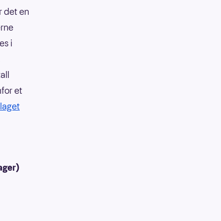
r det en
erne
es i
.
all
nfor et
laget
ager)