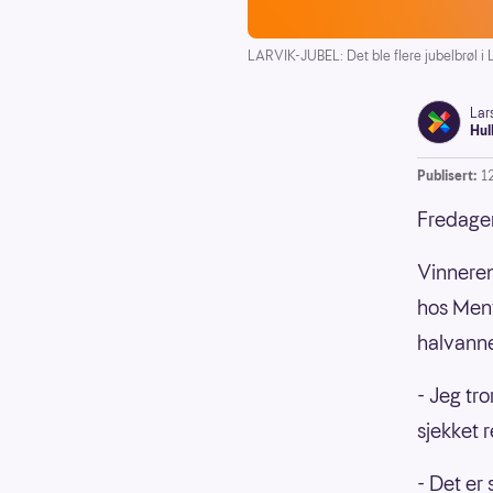
LARVIK-JUBEL: Det ble flere jubelbrøl i L
Lar
Hul
Publisert:
1
Fredagen
Vinneren
hos Meny
halvanne
- Jeg tr
sjekket r
- Det er 