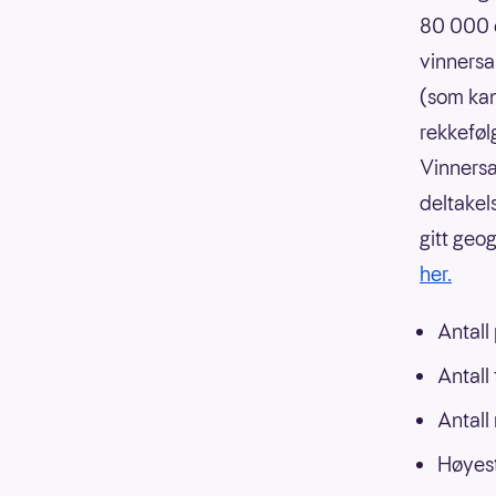
80 000 o
vinnersa
(som kan
rekkeføl
Vinnersa
deltakels
gitt geo
her.
Antall
Antall
Antall
Høyest