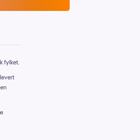
 fylket.
levert
nen
de