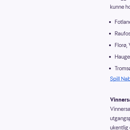
kunne ho
Fotlan
Raufos
Florø,
Hauge
Tromsø
Spill Na
Vinners
Vinnersa
utgangsp
ukentlig