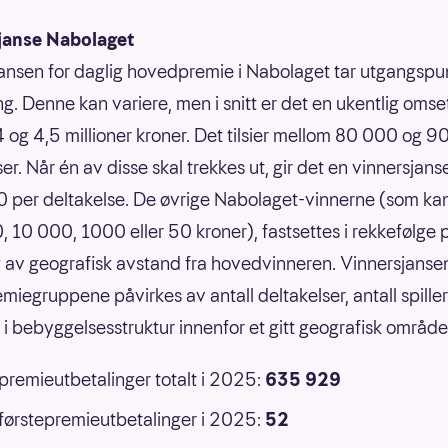
janse Nabolaget
ansen for daglig hovedpremie i Nabolaget tar utgangspun
g. Denne kan variere, men i snitt er det en ukentlig omse
 og 4,5 millioner kroner. Det tilsier mellom 80 000 og 
er. Når én av disse skal trekkes ut, gir det en vinnersjans
 per deltakelse. De øvrige Nabolaget-vinnerne (som ka
 10 000, 1000 eller 50 kroner), fastsettes i rekkefølge 
 av geografisk avstand fra hovedvinneren. Vinnersjansen
emiegruppene påvirkes av antall deltakelser, antall spille
r i bebyggelsesstruktur innenfor et gitt geografisk område
 premieutbetalinger totalt i 2025:
635 929
 førstepremieutbetalinger i 2025:
52