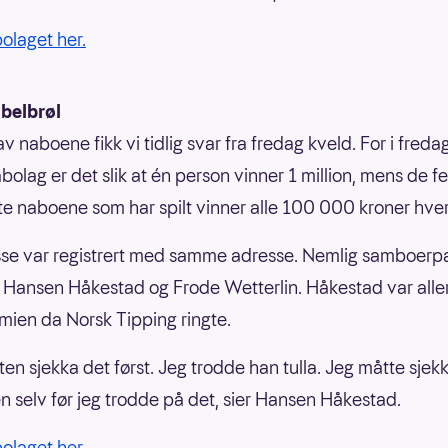
bolaget her.
ubelbrøl
v naboene fikk vi tidlig svar fra fredag kveld. For i fred
olag er det slik at én person vinner 1 million, mens de f
 naboene som har spilt vinner alle 100 000 kroner hver
sse var registrert med samme adresse. Nemlig samboerp
 Hansen Håkestad og Frode Wetterlin. Håkestad var alle
mien da Norsk Tipping ringte.
ten sjekka det først. Jeg trodde han tulla. Jeg måtte sjek
 selv før jeg trodde på det, sier Hansen Håkestad.
bolaget her.