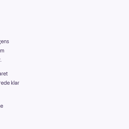
agens
em
.
aret
rede klar
ke