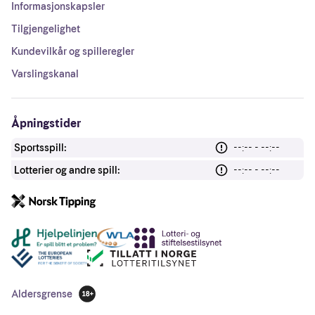
Informasjonskapsler
Tilgjengelighet
Kundevilkår og spilleregler
Varslingskanal
Åpningstider
Sportsspill:
--:-- - --:--
Lotterier og andre spill:
--:-- - --:--
Andre lenker
Aldersgrense
18 år