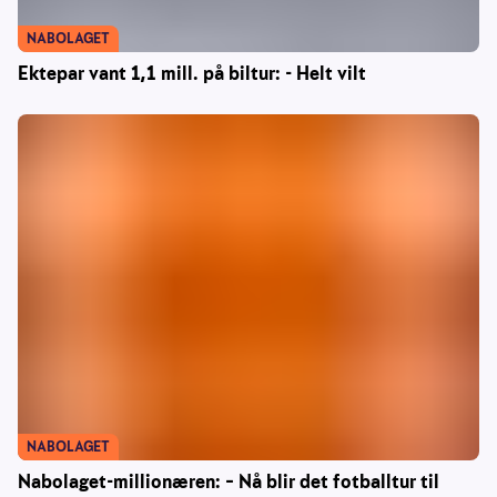
NABOLAGET
Ektepar vant 1,1 mill. på biltur: - Helt vilt
NABOLAGET
Nabolaget-millionæren: – Nå blir det fotballtur til