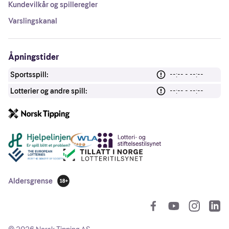
Kundevilkår og spilleregler
Varslingskanal
Åpningstider
Sportsspill:
--:-- - --:--
Lotterier og andre spill:
--:-- - --:--
Andre lenker
Aldersgrense
18 år
So