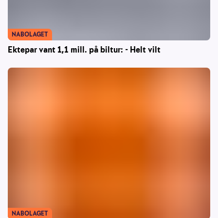
NABOLAGET
Ektepar vant 1,1 mill. på biltur: - Helt vilt
NABOLAGET