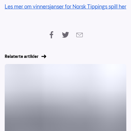
Les mer om vinnersjanser for Norsk Tippings spill her
Relaterte artikler