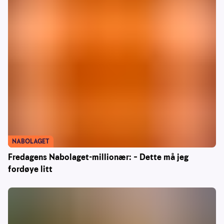
NABOLAGET
Fredagens Nabolaget-millionær: – Dette må jeg
fordøye litt