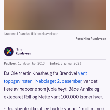
Naboene i Brandval fikk besøk av nissen
Foto: Nina Rundsveen
Nina
Rundsveen
Publisert:
15. desember 2016
Endret:
2. januar 2023
Da Ole Martin Knashaug fra Brandval
vant
toppgevinsten i Nabolaget 2. desember
, var det
flere av naboene som jubla høyt. Både Annika og
ekteparet Rolf og Mette vant 100.000 kroner hver.
- Jeg skjønte ikke at jeg hadde vunnet 1 million med