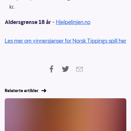
kr.
Aldersgrense 18 år
–
Hjelpelinjen.no
Les mer om vinnersjanser for Norsk Tippings spill her
Relaterte artikler