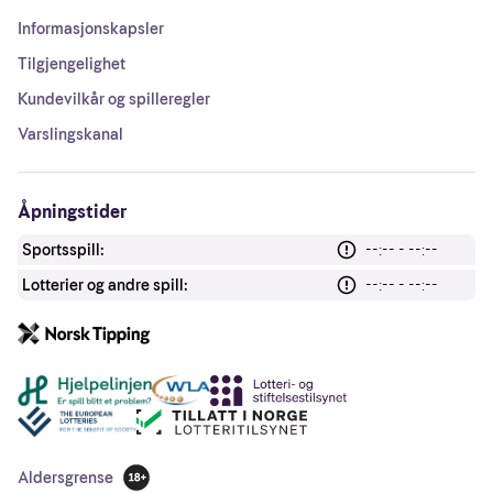
Informasjonskapsler
Tilgjengelighet
Kundevilkår og spilleregler
Varslingskanal
Åpningstider
Sportsspill:
--:-- - --:--
Lotterier og andre spill:
--:-- - --:--
Andre lenker
Aldersgrense
18 år