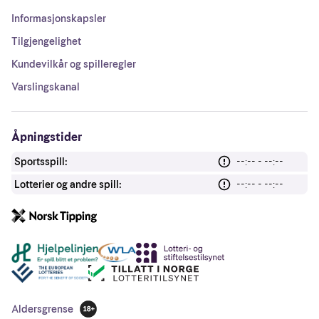
Informasjonskapsler
Tilgjengelighet
Kundevilkår og spilleregler
Varslingskanal
Åpningstider
Sportsspill:
--:-- - --:--
Lotterier og andre spill:
--:-- - --:--
Andre lenker
Aldersgrense
18 år