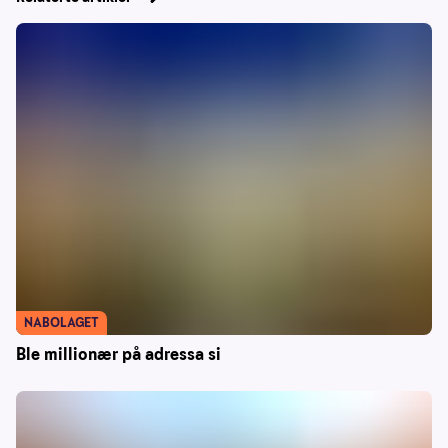
NABOLAGET
Ble millionær på adressa si