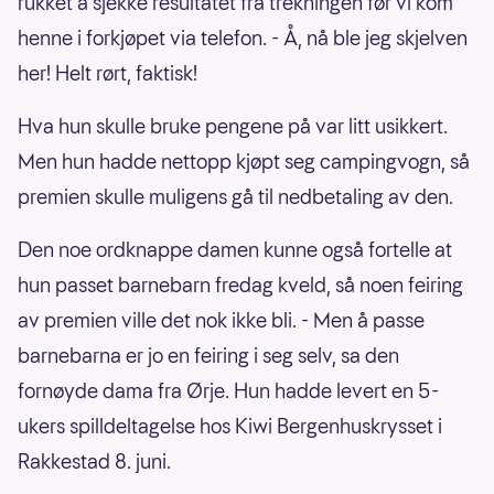
rukket å sjekke resultatet fra trekningen før vi kom
henne i forkjøpet via telefon. - Å, nå ble jeg skjelven
her! Helt rørt, faktisk!
Hva hun skulle bruke pengene på var litt usikkert.
Men hun hadde nettopp kjøpt seg campingvogn, så
premien skulle muligens gå til nedbetaling av den.
Den noe ordknappe damen kunne også fortelle at
hun passet barnebarn fredag kveld, så noen feiring
av premien ville det nok ikke bli. - Men å passe
barnebarna er jo en feiring i seg selv, sa den
fornøyde dama fra Ørje. Hun hadde levert en 5-
ukers spilldeltagelse hos Kiwi Bergenhuskrysset i
Rakkestad 8. juni.