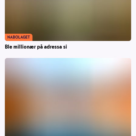
NABOLAGET
Ble millionær på adressa si