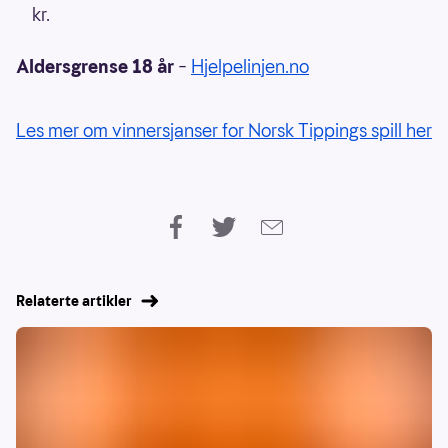
kr.
Aldersgrense 18 år
–
Hjelpelinjen.no
Les mer om vinnersjanser for Norsk Tippings spill her
Relaterte artikler