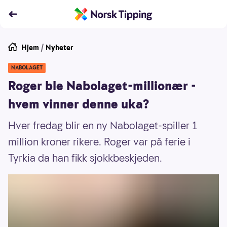
Hjem
/
Nyheter
NABOLAGET
Roger ble Nabolaget-millionær -
hvem vinner denne uka?
Hver fredag blir en ny Nabolaget-spiller 1
million kroner rikere. Roger var på ferie i
Tyrkia da han fikk sjokkbeskjeden.