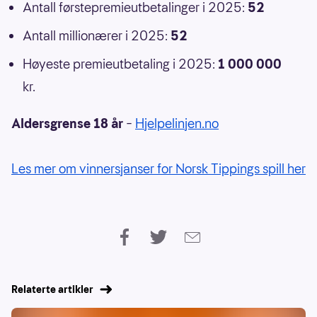
Antall førstepremieutbetalinger i 2025:
52
Antall millionærer i 2025:
52
Høyeste premieutbetaling i 2025:
1 000 000
kr.
Aldersgrense 18 år
–
Hjelpelinjen.no
Les mer om vinnersjanser for Norsk Tippings spill her
Relaterte artikler