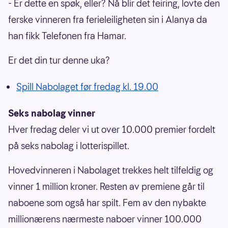
- Er dette en spøk, eller? Nå blir det feiring, lovte den
ferske vinneren fra ferieleiligheten sin i Alanya da
han fikk Telefonen fra Hamar.
Er det din tur denne uka?
Spill Nabolaget før fredag kl. 19.00
Seks nabolag vinner
Hver fredag deler vi ut over 10.000 premier fordelt
på seks nabolag i lotterispillet.
Hovedvinneren i Nabolaget trekkes helt tilfeldig og
vinner 1 million kroner. Resten av premiene går til
naboene som også har spilt. Fem av den nybakte
millionærens nærmeste naboer vinner 100.000