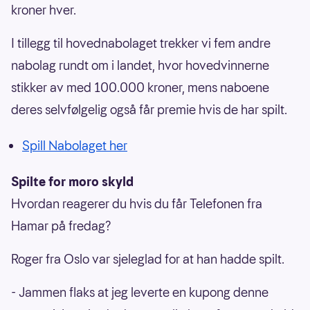
kroner hver.
I tillegg til hovednabolaget trekker vi fem andre
nabolag rundt om i landet, hvor hovedvinnerne
stikker av med 100.000 kroner, mens naboene
deres selvfølgelig også får premie hvis de har spilt.
Spill Nabolaget her
Spilte for moro skyld
Hvordan reagerer du hvis du får Telefonen fra
Hamar på fredag?
Roger fra Oslo var sjeleglad for at han hadde spilt.
- Jammen flaks at jeg leverte en kupong denne