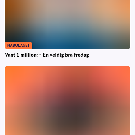
NABOLAGET
Vant 1 million: – En veldig bra fredag