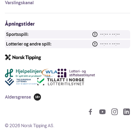
Varslingskanal
Åpningstider
Sportsspill:
--:-- - --:--
Lotterier og andre spill:
--:-- - --:--
Andre lenker
Aldersgrense
18 år
So
©
2026
Norsk Tipping AS.