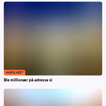
NABOLAGET
Ble millionær på adressa si