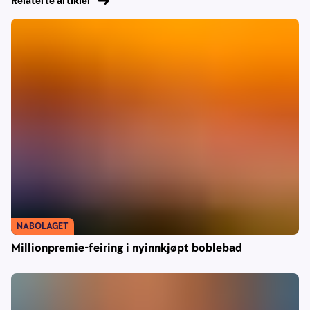
Relaterte artikler
NABOLAGET
Millionpremie-feiring i nyinnkjøpt boblebad