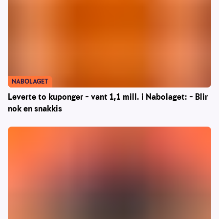
NABOLAGET
Leverte to kuponger – vant 1,1 mill. i Nabolaget: – Blir
nok en snakkis