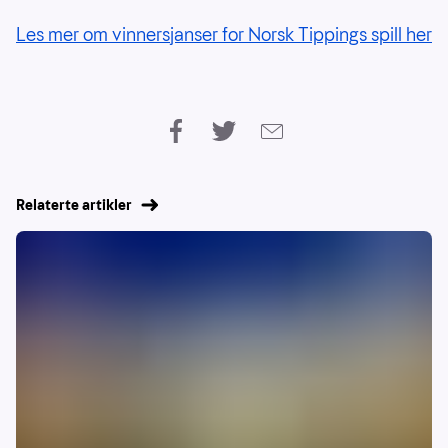
Les mer om vinnersjanser for Norsk Tippings spill her
Relaterte artikler