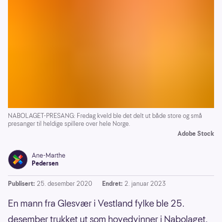
NABOLAGET-PRESANG: Fredag kveld ble det delt ut både store og små
presanger til heldige spillere over hele Norge.
Adobe Stock
Ane-Marthe
Pedersen
Publisert:
25. desember 2020
Endret:
2. januar 2023
En mann fra Glesvær i Vestland fylke ble 25.
desember trukket ut som hovedvinner i Nabolaget.