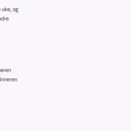
e uke, og
ndre
neren
vinneren