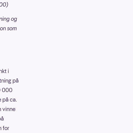
000)
nning og
jon som
kt i
tning på
90 000
e på ca.
n vinne
på
 for