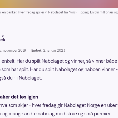
n banker. Hver fredag spiller vi Nabolaget fra Norsk Tipping. En blir millionær og 
rre
umb
5. november 2019
Endret:
2. januar 2023
å enkelt. Har du spilt Nabolaget og vinner, så vinner både
som har spilt. Har du spilt Nabolaget og naboen vinner -
gså du - i Nabolaget.
aker det løs igjen
hva som skjer - hver fredag gir Nabolaget Norge en ukent
r og mange andre nabolag med store og små premier.