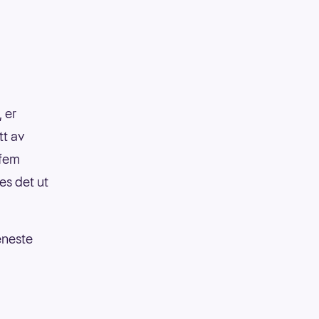
 er
tt av
 fem
es det ut
eneste