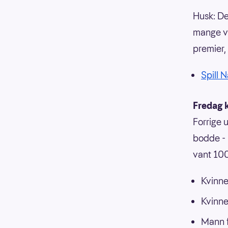
Husk: De
mange v
premier,
Spill 
Fredag 
Forrige 
bodde - 
vant 100
Kvinne
Kvinne
Mann f