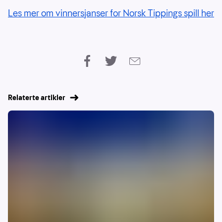
Les mer om vinnersjanser for Norsk Tippings spill her
Relaterte artikler