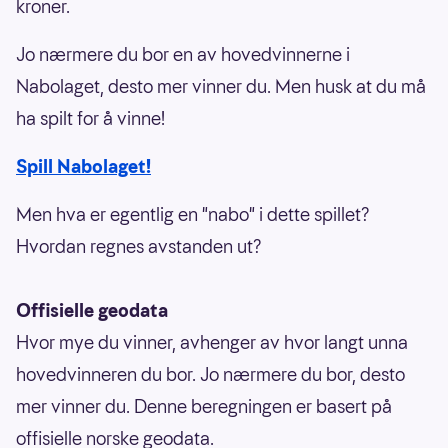
kroner.
Jo nærmere du bor en av hovedvinnerne i
Nabolaget, desto mer vinner du. Men husk at du må
ha spilt for å vinne!
Spill Nabolaget!
Men hva er egentlig en "nabo" i dette spillet?
Hvordan regnes avstanden ut?
Offisielle geodata
Hvor mye du vinner, avhenger av hvor langt unna
hovedvinneren du bor. Jo nærmere du bor, desto
mer vinner du. Denne beregningen er basert på
offisielle norske geodata.