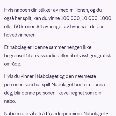
Hvis naboen din stikker av med millionen, og du
også har spilt, kan du vinne 100.000, 10 000, 1000
eller 50 kroner. Alt avhenger av hvor nær du bor
hovedvinneren.
Et nabolag er i denne sammenhengen ikke
begrenset til en viss radius eller til et visst geografisk
område.
Hvis du vinner i Nabolaget og den nærmeste
personen som har spilt Nabolaget bor to mil unna
deg, blir denne personen likevel regnet som din
nabo.
Naboen din vil altså få andrepremien i Nabolaget –