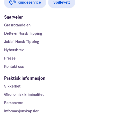
Kundeservice
Spillevett
Snarveier
Grasrotandelen
Dette er Norsk Tipping
Jobb i Norsk Tipping
Nyhetsbrev
Presse
Kontakt oss
Praktisk informasjon
Sikkerhet
Økonomisk kriminalitet
Personvern
Informasjonskapsler