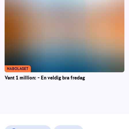
NABOLAGET
Vant 1 million: – En veldig bra fredag