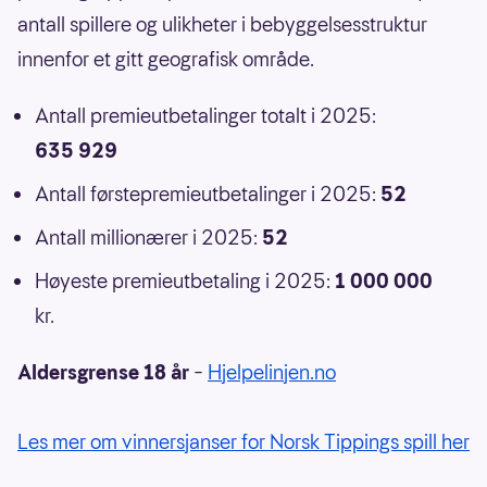
antall spillere og ulikheter i bebyggelsesstruktur
innenfor et gitt geografisk område.
Antall premieutbetalinger totalt i 2025:
635 929
Antall førstepremieutbetalinger i 2025:
52
Antall millionærer i 2025:
52
Høyeste premieutbetaling i 2025:
1 000 000
kr.
Aldersgrense 18 år
–
Hjelpelinjen.no
Les mer om vinnersjanser for Norsk Tippings spill her