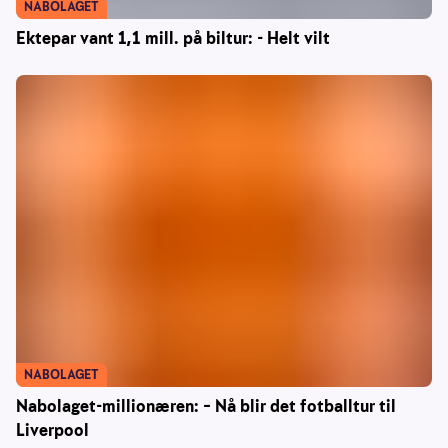
NABOLAGET
Ektepar vant 1,1 mill. på biltur: - Helt vilt
NABOLAGET
Nabolaget-millionæren: – Nå blir det fotballtur til
Liverpool