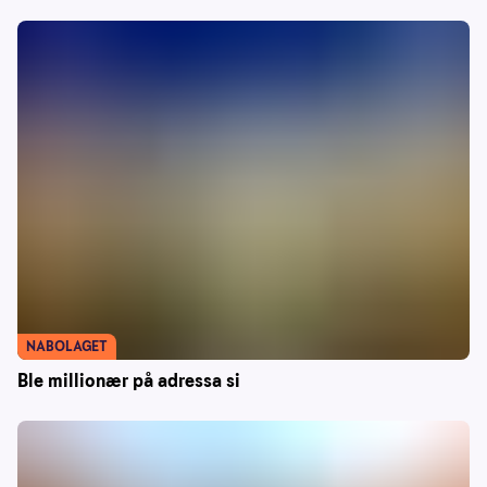
NABOLAGET
Ble millionær på adressa si