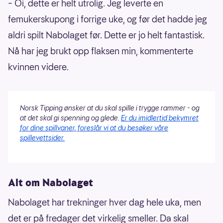
– Oi, dette er helt utrolig. Jeg leverte en
femukerskupong i forrige uke, og før det hadde jeg
aldri spilt Nabolaget før. Dette er jo helt fantastisk.
Nå har jeg brukt opp flaksen min, kommenterte
kvinnen videre.
Norsk Tipping ønsker at du skal spille i trygge rammer - og
at det skal gi spenning og glede.
Er du imidlertid bekymret
for dine spillvaner, foreslår vi at du besøker våre
spillevettsider.
Alt om Nabolaget
Nabolaget har trekninger hver dag hele uka, men
det er på fredager det virkelig smeller. Da skal