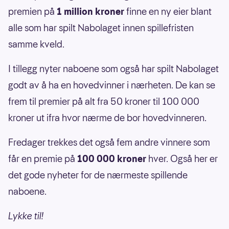
premien på
1 million kroner
finne en ny eier blant
alle som har spilt Nabolaget innen spillefristen
samme kveld.
I tillegg nyter naboene som også har spilt Nabolaget
godt av å ha en hovedvinner i nærheten. De kan se
frem til premier på alt fra 50 kroner til 100 000
kroner ut ifra hvor nærme de bor hovedvinneren.
Fredager trekkes det også fem andre vinnere som
får en premie på
100 000 kroner
hver. Også her er
det gode nyheter for de nærmeste spillende
naboene.
Lykke til!