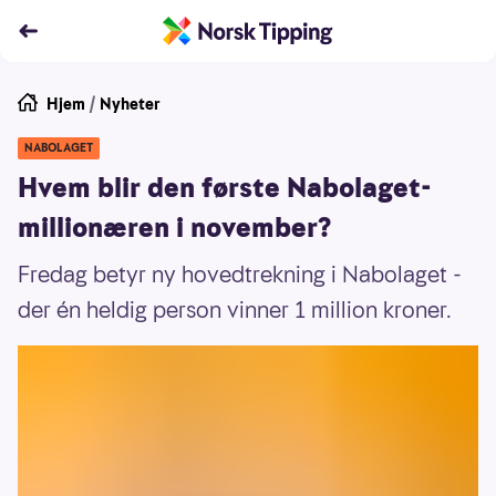
Hjem
/
Nyheter
NABOLAGET
Hvem blir den første Nabolaget-
millionæren i november?
Fredag betyr ny hovedtrekning i Nabolaget -
der én heldig person vinner 1 million kroner.