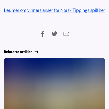
Les mer om vinnersjanser for Norsk Tippings spill her
Relaterte artikler