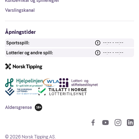
Kundevilkår og spilleregler
Varslingskanal
Åpningstider
Sportsspill:
--:-- - --:--
Lotterier og andre spill:
--:-- - --:--
Andre lenker
Aldersgrense
18 år
So
©
2026
Norsk Tipping AS.