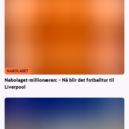
NABOLAGET
Nabolaget-millionæren: – Nå blir det fotballtur til
Liverpool