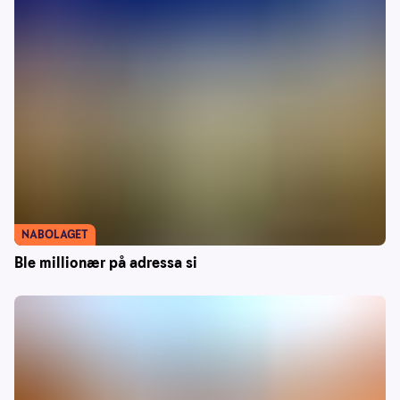
NABOLAGET
Ble millionær på adressa si