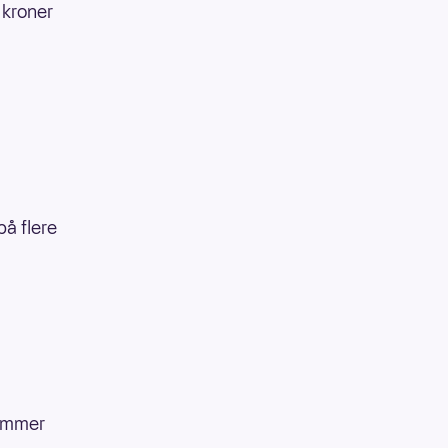
 kroner
å flere
hammer