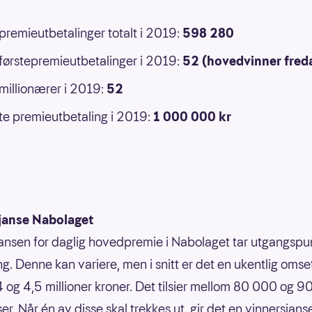
 premieutbetalinger totalt i 2019:
598 280
 førstepremieutbetalinger i 2019:
52 (hovedvinner fred
 millionærer i 2019:
52
e premieutbetaling i 2019:
1 000 000 kr
janse Nabolaget
ansen for daglig hovedpremie i Nabolaget tar utgangspun
g. Denne kan variere, men i snitt er det en ukentlig omse
 og 4,5 millioner kroner. Det tilsier mellom 80 000 og 
er. Når én av disse skal trekkes ut, gir det en vinnersjans