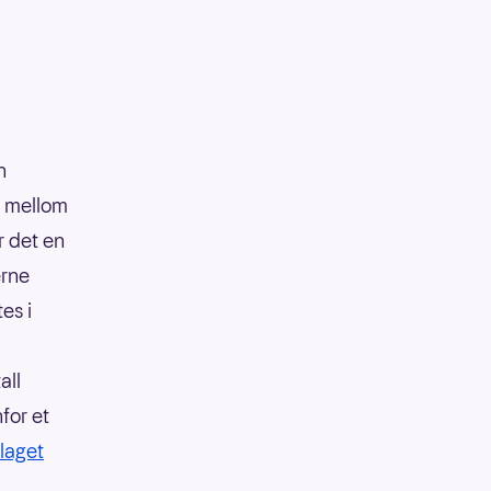
n
r mellom
r det en
erne
es i
.
all
nfor et
laget