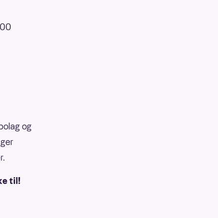
000
abolag og
ager
r.
e til!