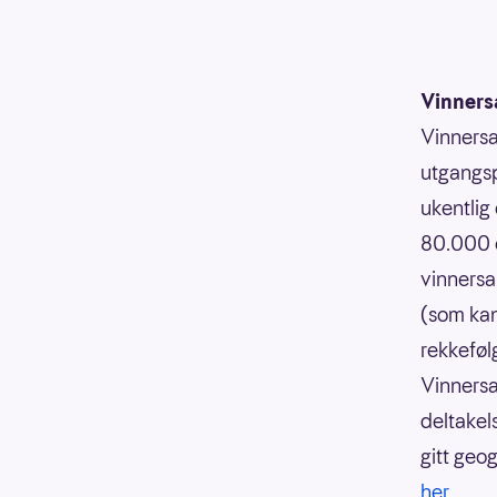
Vinners
Vinnersa
utgangsp
ukentlig
80.000 o
vinnersa
(som kan
rekkeføl
Vinnersa
deltakels
gitt geo
her.