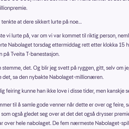
llionpremie.
g tenkte at dere sikkert lurte på noe...
e vi lurte på, var om vi var kommet til riktig person, nem
rte Nabolaget torsdag ettermiddag rett etter klokka 15 
 på Tveita T-banestasjon.
 stemme, det. Og blir jeg svett på ryggen, gitt, selv om jeg
 det, sa den nybakte Nabolaget-millionæren.
ig feiring kunne han ikke love i disse tider, men kanskje s
mmer til å samle gode venner når dette er over og feire, 
som også gledet seg over at det det også drysser premi
r over hele nabolaget. De fem nærmeste Nabolaget-spill