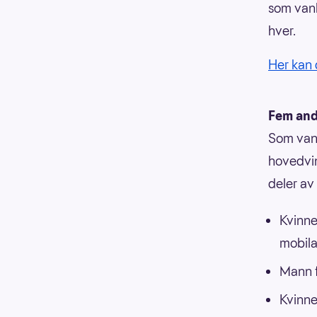
som vanl
hver.
Her kan 
Fem and
Som vanl
hovedvin
deler av
Kvinne
mobil
Mann f
Kvinne