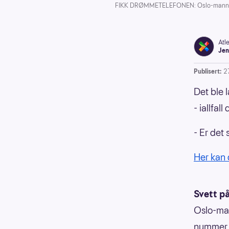
FIKK DRØMMETELEFONEN: Oslo-mannen fik
Atl
Jen
Publisert:
2
Det ble 
- iallfa
- Er det 
Her kan 
Svett p
Oslo-man
nummer 6