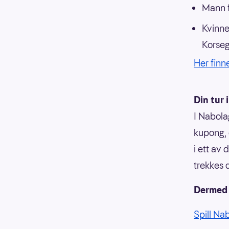
Mann f
Kvinne
Korseg
Her finn
Din tur 
I Nabola
kupong, 
i ett av
trekkes 
Dermed e
Spill Na