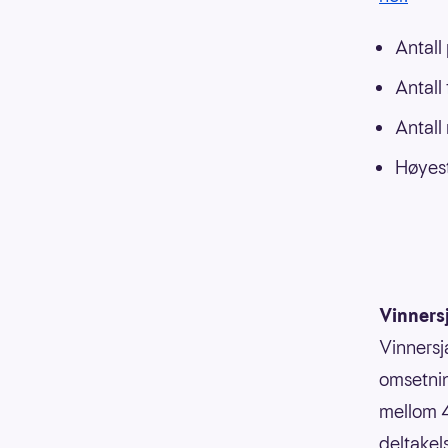
Antall
Antall
Antall
Høyest
Vinners
Vinnersj
omsetnin
mellom 4
deltakels