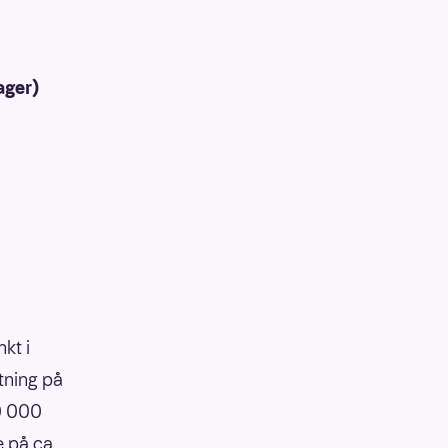
ager)
kt i
tning på
90 000
e på ca.