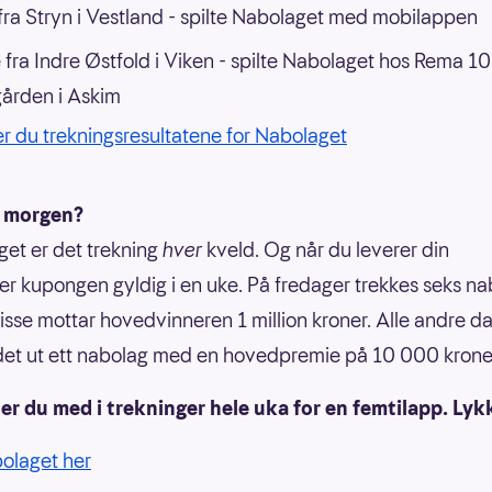
ra Stryn i Vestland - spilte Nabolaget med mobilappen
 fra Indre Østfold i Viken - spilte Nabolaget hos Rema 1
ården i Askim
er du trekningsresultatene for Nabolaget
i morgen?
get er det trekning
hver
kveld. Og når du leverer din
er kupongen gyldig i en uke. På fredager trekkes seks n
 disse mottar hovedvinneren 1 million kroner. Alle andre d
det ut ett nabolag med en hovedpremie på 10 000 krone
r du med i trekninger hele uka for en femtilapp. Lykk
bolaget her