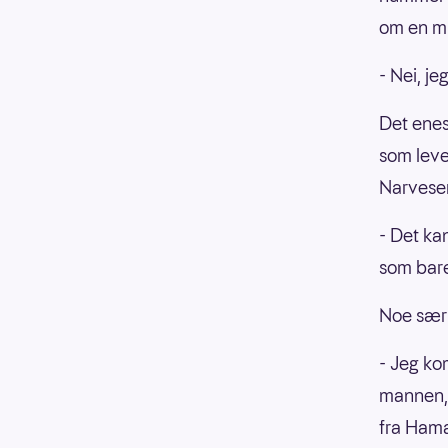
om en mi
- Nei, je
Det enest
som leve
Narvesen
- Det kan
som bare
Noe særl
- Jeg ko
mannen, 
fra Hama