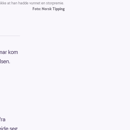
kke at han hadde vunnet en storpremie.
Foto: Norsk Tipping
amar kom
lsen.
fra
eide seg