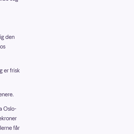
lig den
hos
 er frisk
enere.
sa Oslo-
ekroner
erne får