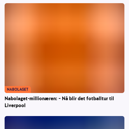
NABOLAGET
Nabolaget-millionæren: – Nå blir det fotballtur til
Liverpool