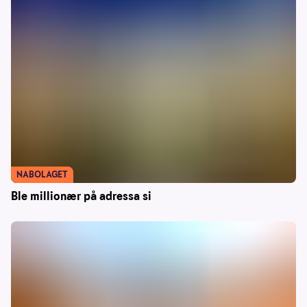
NABOLAGET
Ble millionær på adressa si