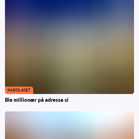
NABOLAGET
Ble millionær på adressa si