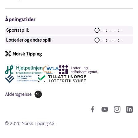
Åpningstider
Sportsspill:
--:-- - --:--
Lotterier og andre spill:
--:-- - --:--
Andre lenker
Aldersgrense
18 år
So
©
2026
Norsk Tipping AS.