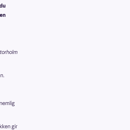
 du
gen
Storholm
n.
 nemlig
kken gir