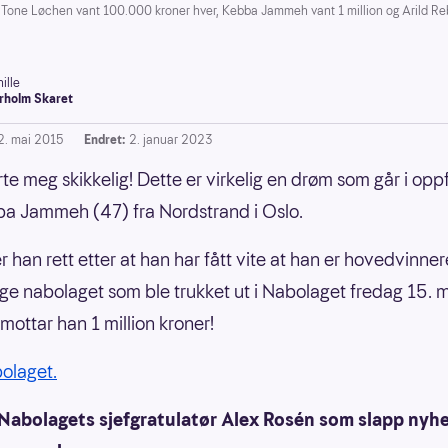
r Tone Løchen vant 100.000 kroner hver, Kebba Jammeh vant 1 million og Arild R
ille
rholm Skaret
2. mai 2015
Endret:
2. januar 2023
rte meg skikkelig! Dette er virkelig en drøm som går i oppf
ba Jammeh (47) fra Nordstrand i Oslo.
r han rett etter at han har fått vite at han er hovedvinner
e nabolaget som ble trukket ut i Nabolaget fredag 15. m
ottar han 1 million kroner!
bolaget.
 Nabolagets sjefgratulatør Alex Rosén som slapp nyhe