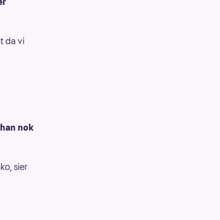
er
t da vi
r han nok
ko, sier