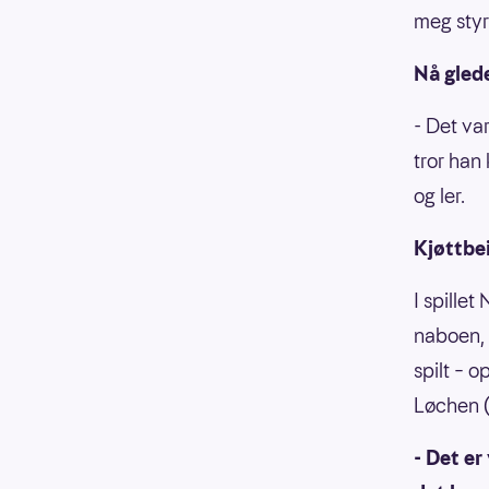
meg styrk
Nå glede
- Det va
tror han
og ler.
Kjøttbei
I spillet
naboen, 
spilt – 
Løchen (
- Det er