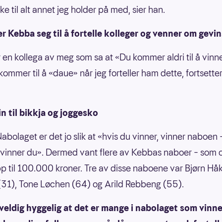
e til alt annet jeg holder på med, sier han.
r Kebba seg til å fortelle kolleger og venner om gevi
r en kollega av meg som sa at «Du kommer aldri til å vinn
 kommer til å «daue» når jeg forteller ham dette, fortsett
n til bikkja og joggesko
 Nabolaget er det jo slik at «hvis du vinner, vinner naboen 
vinner du». Dermed vant flere av Kebbas naboer – som 
opp til 100.000 kroner. Tre av disse naboene var Bjørn Hå
31), Tone Løchen (64) og Arild Rebbeng (55).
 veldig hyggelig at det er mange i nabolaget som vinne