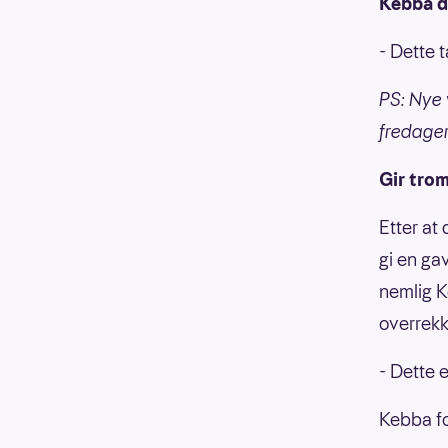
Kebba d
- Dette t
PS: Nye 
fredager
Gir trom
Etter at 
gi en ga
nemlig K
overrekk
- Dette e
Kebba for