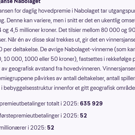
janse Nabolaget
ansen for daglig hovedpremie i Nabolaget tar utgangspun
g. Denne kan variere, men i snitt er det en ukentlig omse
 og 4,5 millioner kroner. Det tilsier mellom 80 000 og 
er. Når én av disse skal trekkes ut, gir det en vinnersjans
 per deltakelse. De øvrige Nabolaget-vinnerne (som ka
 10 000, 1000 eller 50 kroner), fastsettes i rekkefølge 
 av geografisk avstand fra hovedvinneren. Vinnersjansen
emiegruppene påvirkes av antall deltakelser, antall spille
r i bebyggelsesstruktur innenfor et gitt geografisk område
 premieutbetalinger totalt i 2025:
635 929
 førstepremieutbetalinger i 2025:
52
 millionærer i 2025:
52