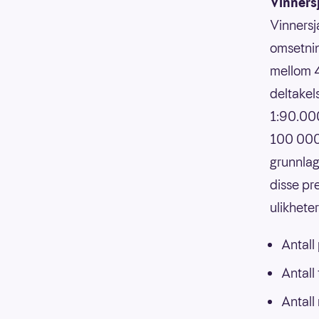
Vinners
Vinnersj
omsetnin
mellom 4
deltakels
1:90.000
100 000,
grunnlag
disse pr
ulikhete
Antall
Antall
Antall