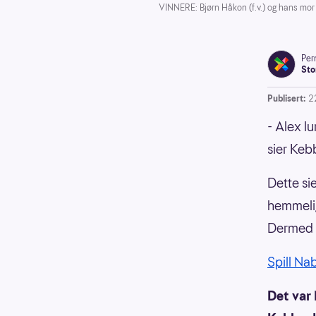
VINNERE: Bjørn Håkon (f.v.) og hans mo
Pern
Sto
Publisert:
2
- Alex lu
sier Keb
Dette sie
hemmelig
Dermed m
Spill Na
Det var