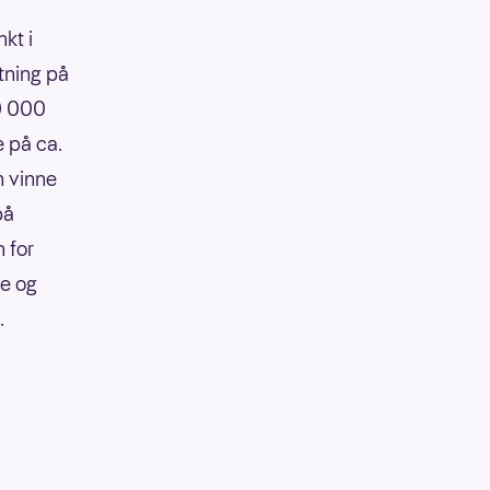
kt i
tning på
90 000
e på ca.
n vinne
på
 for
re og
.