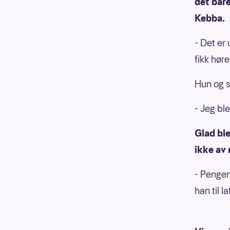
det bare
Kebba.
- Det er 
fikk høre
Hun og 
- Jeg ble
Glad ble
ikke av 
- Pengene
han til l