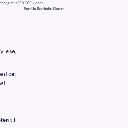
ebbeng vant 100.000 kroner.
Pernille Storholm Skaret
yllelse,
en i det
ai.
ten til