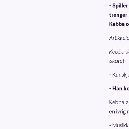
- Spille
trenger 
Kebba og
Artikkele
Kebba Ja
Skaret
- Kanskj
- Han ko
Kebba øn
en ivrig 
- Musikk