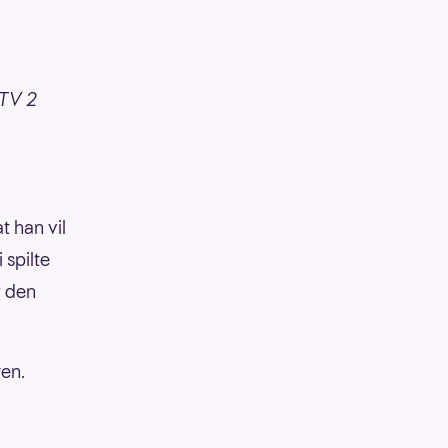
 TV 2
at han vil
 spilte
g den
ren.