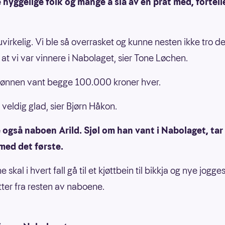
 hyggelige folk og mange å slå av en prat med, fortell
uvirkelig. Vi ble så overrasket og kunne nesten ikke tro de
 at vi var vinnere i Nabolaget, sier Tone Løchen.
sønnen vant begge 100.000 kroner hver.
 veldig glad, sier Bjørn Håkon.
 også naboen Arild. Sjøl om han vant i Nabolaget, ta
med det første.
 skal i hvert fall gå til et kjøttbein til bikkja og nye jogges
atter fra resten av naboene.