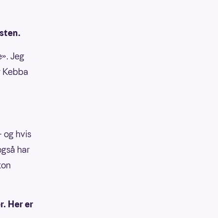
nsten.
e». Jeg
er Kebba
– og hvis
også har
kon
r. Her er