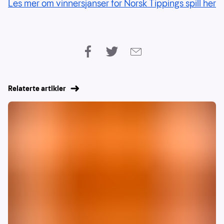
Les mer om vinnersjanser for Norsk Tippings spill her
Relaterte artikler