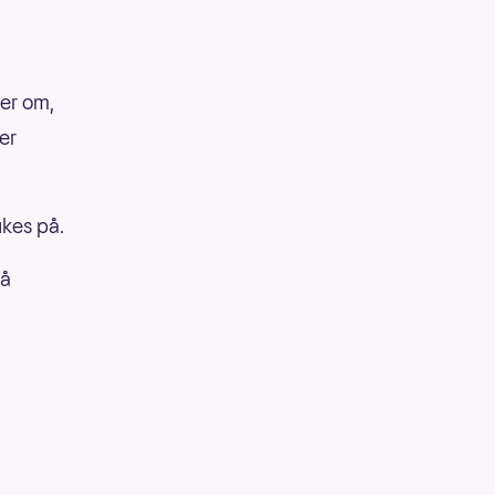
rer om,
er
ukes på.
på