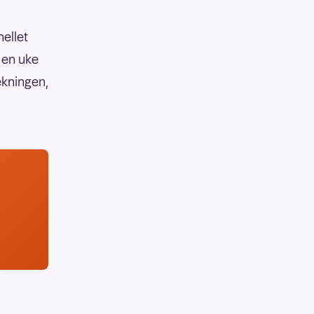
hellet
 en uke
ekningen,