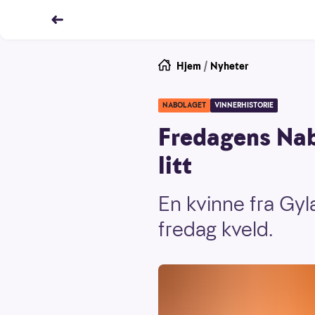
Hjem
/
Nyheter
NABOLAGET
VINNERHISTORIE
Fredagens Nab
litt
En kvinne fra Gyl
fredag kveld.