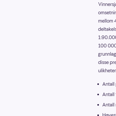
Vinnersj
omsetnin
mellom 4
deltakels
1:90.000
100 000,
grunnlag
disse pr
ulikhete
Antall
Antall
Antall
Høyest