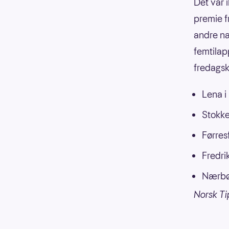
Det var 
premie f
andre na
femtilap
fredagsk
Lena i
Stokke
Førres
Fredri
Nærbø
Norsk Ti