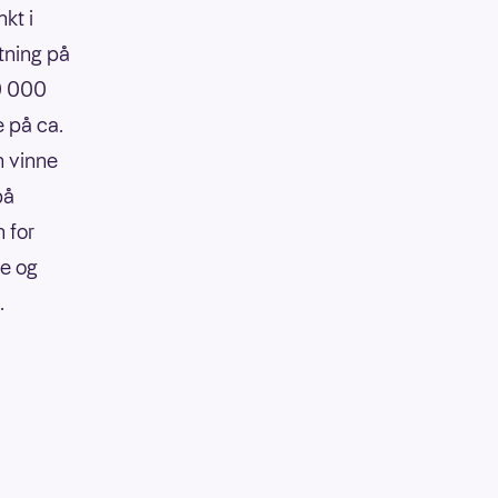
kt i
tning på
90 000
e på ca.
n vinne
på
 for
re og
.