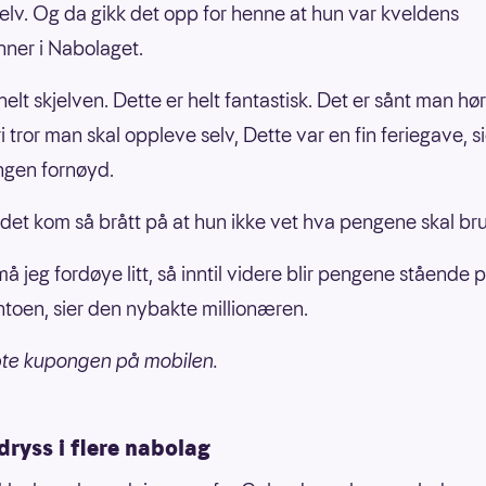
selv. Og da gikk det opp for henne at hun var kveldens
ner i Nabolaget.
helt skjelven. Dette er helt fantastisk. Det er sånt man hø
 tror man skal oppleve selv, Dette var en fin feriegave, si
ngen fornøyd.
 det kom så brått på at hun ikke vet hva pengene skal br
å jeg fordøye litt, så inntil videre blir pengene stående 
toen, sier den nybakte millionæren.
pte kupongen på mobilen.
ryss i flere nabolag