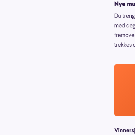
Nye mul
Du treng
med deg 
fremover
trekkes 
Vinners