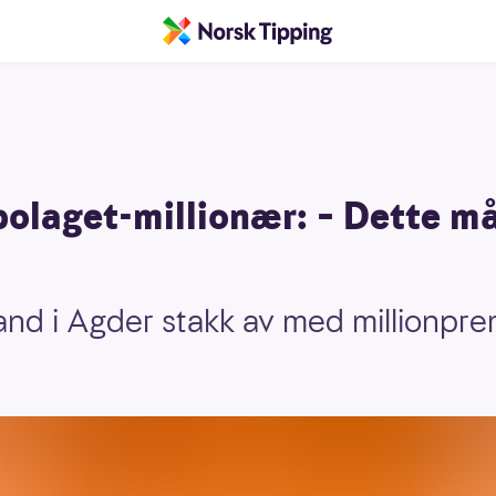
olaget-millionær: – Dette må
and i Agder stakk av med millionpre