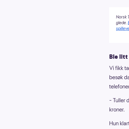
Norsk T
glede.
spilleve
Ble lit
Vi fikk 
besøk d
telefone
– Tuller
kroner.
Hun klar