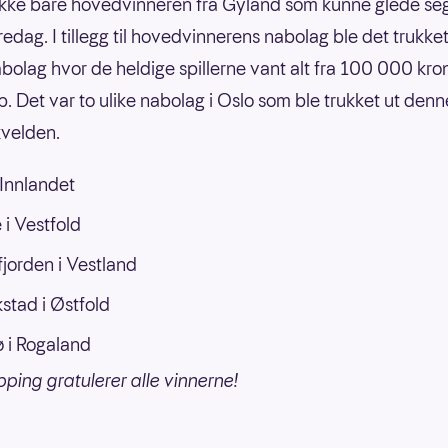
ikke bare hovedvinneren fra Gyland som kunne glede se
redag. I tillegg til hovedvinnerens nabolag ble det trukke
bolag hvor de heldige spillerne vant alt fra 100 000 krone
p. Det var to ulike nabolag i Oslo som ble trukket ut denn
velden.
 Innlandet
 i Vestfold
fjorden i Vestland
kstad i Østfold
 i Rogaland
pping gratulerer alle vinnerne!