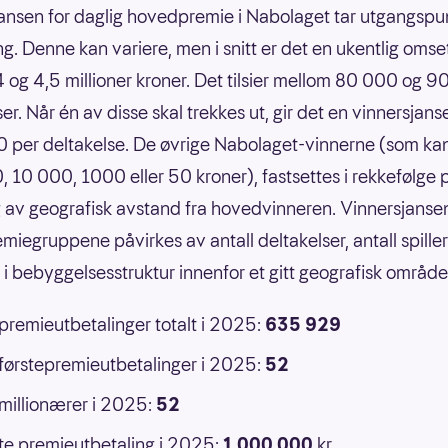
ansen for daglig hovedpremie i Nabolaget tar utgangspun
g. Denne kan variere, men i snitt er det en ukentlig omse
 og 4,5 millioner kroner. Det tilsier mellom 80 000 og 
er. Når én av disse skal trekkes ut, gir det en vinnersjans
 per deltakelse. De øvrige Nabolaget-vinnerne (som ka
 10 000, 1000 eller 50 kroner), fastsettes i rekkefølge 
 av geografisk avstand fra hovedvinneren. Vinnersjansen
emiegruppene påvirkes av antall deltakelser, antall spille
r i bebyggelsesstruktur innenfor et gitt geografisk område
 premieutbetalinger totalt i 2025:
635 929
 førstepremieutbetalinger i 2025:
52
 millionærer i 2025:
52
e premieutbetaling i 2025:
1 000 000
kr.