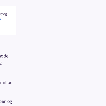
ng og
e
hadde
på
million
ppen og