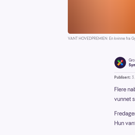
VANT HOVEDPREMIEN: En kvinne fra Gyla
Gro
Syn
Publisert:
3.
Flere nab
vunnet s
Fredagen
Hun vant