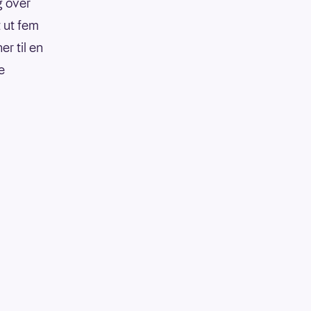
g over
t ut fem
r til en
e