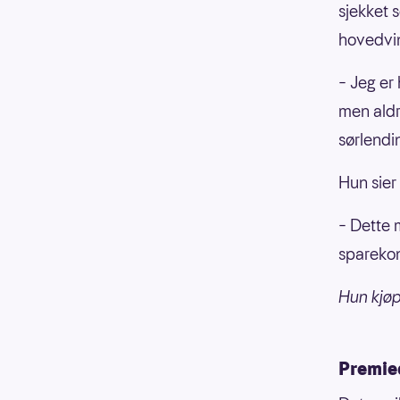
sjekket 
hovedvin
– Jeg er 
men aldri
sørlendi
Hun sier
– Dette m
sparekon
Hun kjø
Premied