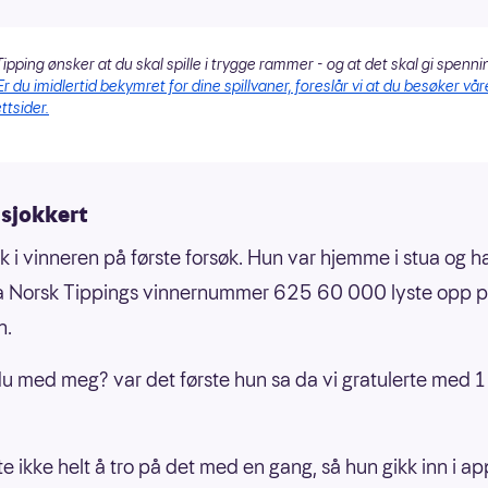
ipping ønsker at du skal spille i trygge rammer - og at det skal gi spenni
Er du imidlertid bekymret for dine spillvaner, foreslår vi at du besøker vår
ttsider.
t sjokkert
tak i vinneren på første forsøk. Hun var hjemme i stua og 
a Norsk Tippings vinnernummer 625 60 000 lyste opp 
n.
 du med meg? var det første hun sa da vi gratulerte med 1 
te ikke helt å tro på det med en gang, så hun gikk inn i a