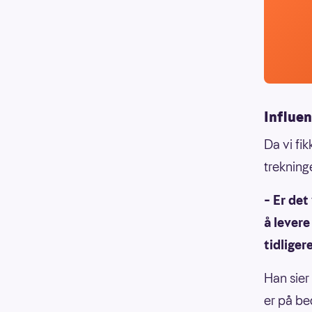
Influe
Da vi fi
trekning
– Er det
å lever
tidliger
Han sier 
er på be