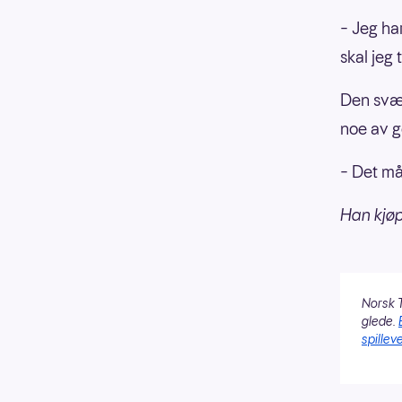
– Jeg har
skal jeg
Den svær
noe av ge
– Det må 
Han kjø
Norsk T
glede.
spilleve