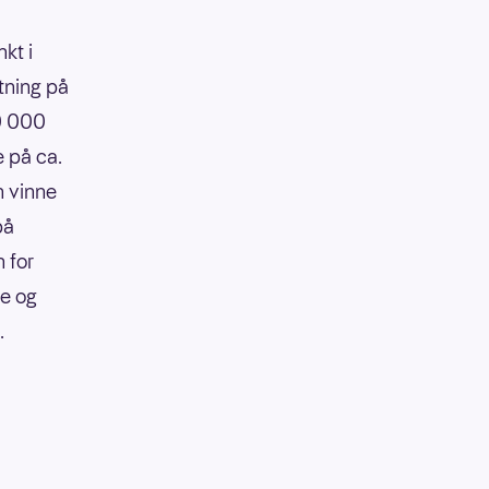
kt i
tning på
90 000
e på ca.
n vinne
på
 for
re og
.