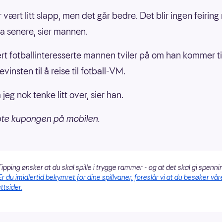
 vært litt slapp, men det går bedre. Det blir ingen feiring
 ta senere, sier mannen.
t fotballinteresserte mannen tviler på om han kommer ti
vinsten til å reise til fotball-VM.
jeg nok tenke litt over, sier han.
pte kupongen på mobilen.
ipping ønsker at du skal spille i trygge rammer - og at det skal gi spenni
Er du imidlertid bekymret for dine spillvaner, foreslår vi at du besøker vår
ttsider.