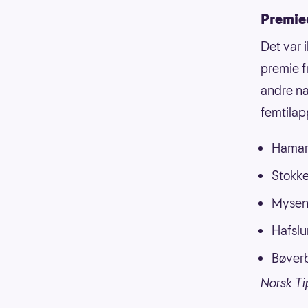
Premied
Det var 
premie f
andre na
femtilap
Hamar 
Stokke
Mysen 
Hafslu
Bøverb
Norsk Ti