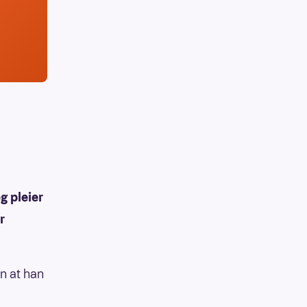
g pleier
r
en at han