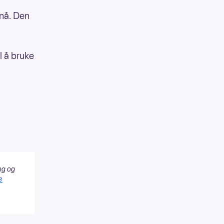
 nå. Den
l å bruke
ng og
e