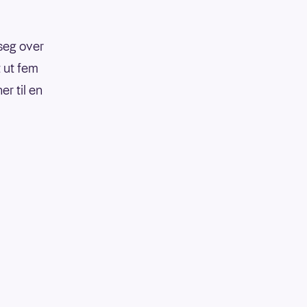
seg over
t ut fem
r til en