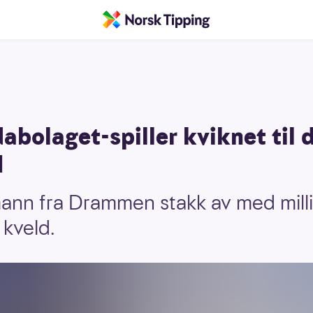
abolaget-spiller kviknet til 
d
mann fra Drammen stakk av med mill
kveld.