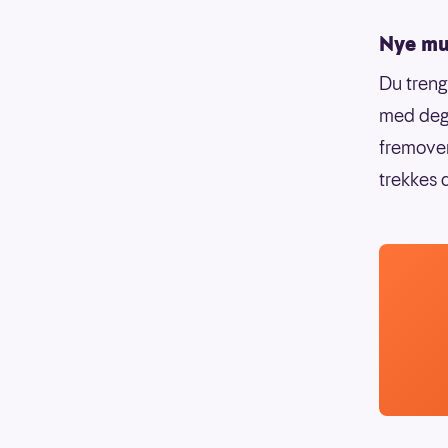
Nye mul
Du treng
med deg 
fremover
trekkes 