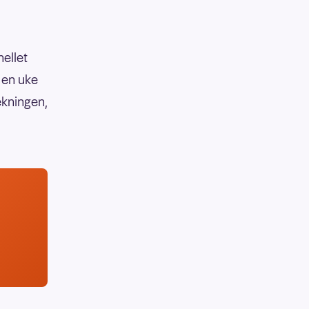
hellet
 en uke
ekningen,