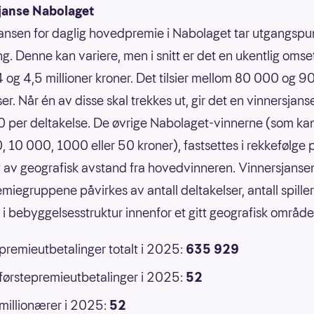
janse Nabolaget
ansen for daglig hovedpremie i Nabolaget tar utgangspun
g. Denne kan variere, men i snitt er det en ukentlig omse
 og 4,5 millioner kroner. Det tilsier mellom 80 000 og 
er. Når én av disse skal trekkes ut, gir det en vinnersjans
 per deltakelse. De øvrige Nabolaget-vinnerne (som ka
 10 000, 1000 eller 50 kroner), fastsettes i rekkefølge 
 av geografisk avstand fra hovedvinneren. Vinnersjansen
emiegruppene påvirkes av antall deltakelser, antall spille
r i bebyggelsesstruktur innenfor et gitt geografisk område
 premieutbetalinger totalt i 2025:
635 929
 førstepremieutbetalinger i 2025:
52
 millionærer i 2025:
52