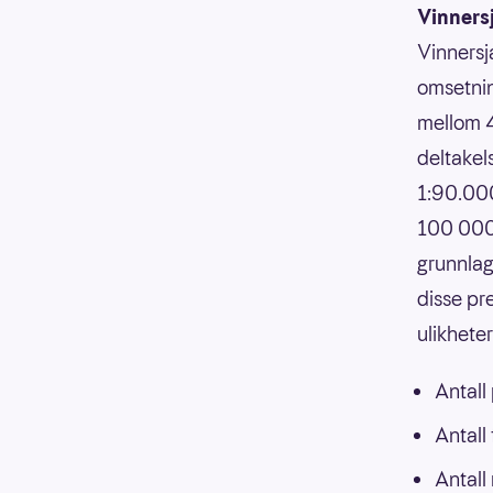
Vinners
Vinnersj
omsetnin
mellom 4
deltakels
1:90.000
100 000,
grunnlag
disse pr
ulikhete
Antall
Antall
Antall