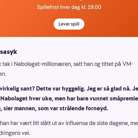
Spillefrist hver dag kl. 19:00
Lever spill
nsasyk
kk tak i Nabolaget-millionæren, satt han og tittet på VM-
en.
 virkelig sant? Dette var hyggelig. Jeg er så glad nå. Je
e Nabolaget hver uke, men har bare vunnet småpremie
e, sier mannen, som var strålende fornøyd.
han har vært litt slått ut av influensa de siste dagene, m
dringens vei.